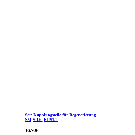
Set: Kupplungsteile für Regenerierung
S51,SR50,KR51/2
16,70
€