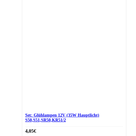
Set: Glühlampen 12V (35W Hauptlicht)
S50,S51,SR50,KR51/2
4,05
€