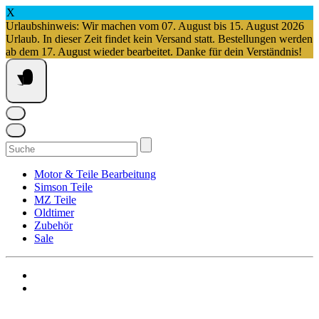
X
Urlaubshinweis: Wir machen vom 07. August bis 15. August 2026
Urlaub. In dieser Zeit findet kein Versand statt. Bestellungen werden
ab dem 17. August wieder bearbeitet. Danke für dein Verständnis!
Springe
zum
Inhalt
Suchen
nach:
Motor & Teile Bearbeitung
Simson Teile
MZ Teile
Oldtimer
Zubehör
Sale