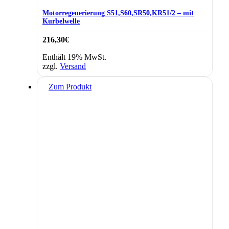
Motorregenerierung S51,S60,SR50,KR51/2 – mit
Kurbelwelle
216,30
€
Enthält 19% MwSt.
zzgl.
Versand
Zum Produkt