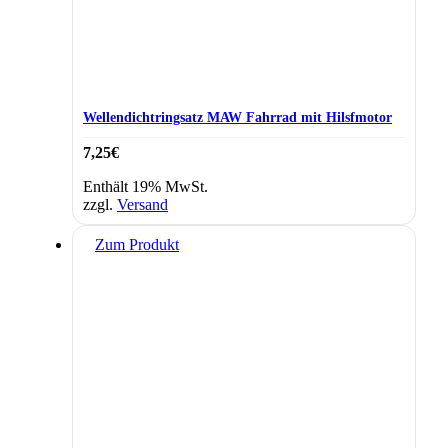
Wellendichtringsatz MAW Fahrrad mit Hilsfmotor
7,25
€
Enthält 19% MwSt.
zzgl.
Versand
Dieses
Zum Produkt
Produkt
weist
mehrere
Varianten
auf.
Die
Optionen
können
auf
der
Produktseite