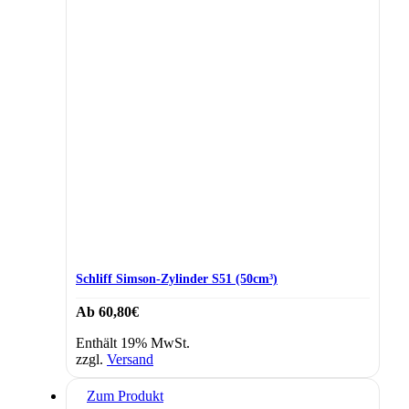
gewählt
werden
Schliff Simson-Zylinder S51 (50cm³)
Ab
60,80
€
Enthält 19% MwSt.
zzgl.
Versand
Zum Produkt