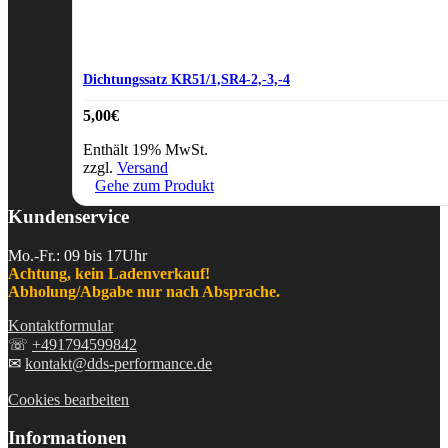
Dichtungssatz KR51/1,SR4-2,-3,-4
5,00
€
Enthält 19% MwSt.
zzgl.
Versand
Gehe zum Produkt
Kundenservice
Mo.-Fr.: 09 bis 17Uhr
Achtung, kein Ladenverkauf!
Abholung/Abgabe nur nach Absprache.
Kontaktformular
☏
+491794599842
✉
kontakt@dds-performance.de
Cookies bearbeiten
Informationen