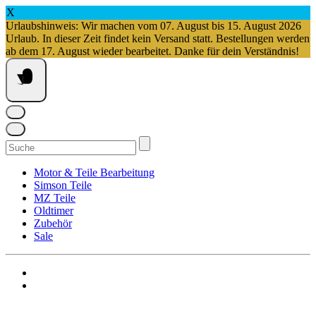
X
Urlaubshinweis: Wir machen vom 07. August bis 15. August 2026
Urlaub. In dieser Zeit findet kein Versand statt. Bestellungen werden
ab dem 17. August wieder bearbeitet. Danke für dein Verständnis!
Springe
zum
Inhalt
Suchen
nach:
Motor & Teile Bearbeitung
Simson Teile
MZ Teile
Oldtimer
Zubehör
Sale