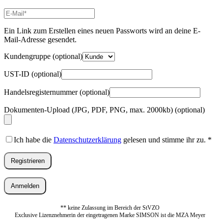
E-
Mail-
Adresse
*
Ein Link zum Erstellen eines neuen Passworts wird an deine E-
Erforderlich
Mail-Adresse gesendet.
Kundengruppe
(optional)
UST-ID
(optional)
Handelsregisternummer
(optional)
Dokumenten-Upload (JPG, PDF, PNG, max. 2000kb)
(optional)
Ich habe die
Datenschutzerklärung
gelesen und stimme ihr zu.
*
Registrieren
Anmelden
** keine Zulassung im Bereich der StVZO
Exclusive Lizenznehmerin der eingetragenen Marke SIMSON ist die MZA Meyer