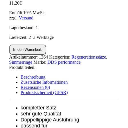
11,20
€
Enthält 19% MwSt.
zzgl.
Versand
Lagerbestand: 1
Lieferzeit: 2–3 Werktage
Wellendichtringsatz
In den Warenkorb
S50,KR51/1,SR4-
Menge
Artikelnummer:
1364
Kategorien:
Regenerationssätze
,
Simmerringe
Marke:
DDS performance
Produkt teilen:
Beschreibung
Zusätzliche Informationen
Rezensionen (0)
Produktsicherheit (GPSR)
kompletter Satz
sehr gute Qualität
Doppellippige Ausführung
passend für