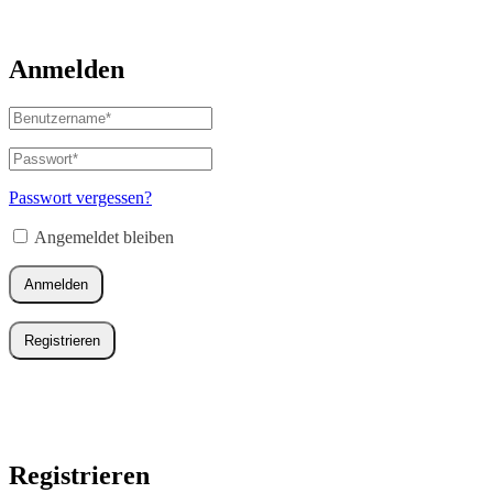
Anmelden
Benutzername
oder
E-
Passwort
*
Erforderlich
Mail-
Adresse
*
Passwort vergessen?
Erforderlich
Angemeldet bleiben
Anmelden
Registrieren
Registrieren