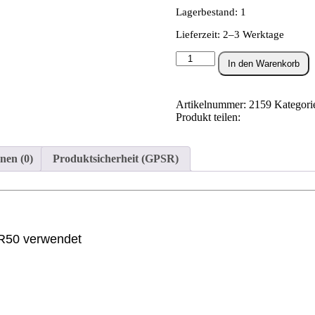
Lagerbestand: 1
Lieferzeit: 2–3 Werktage
Schraube
In den Warenkorb
M6x22
Sechskant
(für
Artikelnummer:
2159
Kategori
Klemmschelle
Produkt teilen:
SR1,SR2,KR50)
Menge
nen (0)
Produktsicherheit (GPSR)
KR50 verwendet