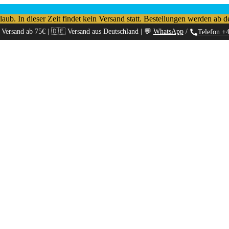
b. In dieser Zeit findet kein Versand statt. Bestellungen werden ab d
 Versand ab 75€ | 🇩🇪 Versand aus Deutschland | 💬
WhatsApp
/
Telefon +