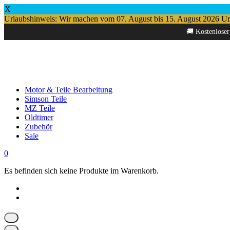
X
Urlaubshinweis: Wir machen vom 07. August bis 15. August 2026 Urlau
Springe
🚚 Kostenloser
zum
Inhalt
Motor & Teile Bearbeitung
Simson Teile
MZ Teile
Oldtimer
Zubehör
Sale
0
Es befinden sich keine Produkte im Warenkorb.