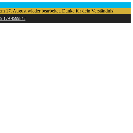
em 17. August wieder bearbeitet. Danke für dein Verständnis!
49 179 4599842