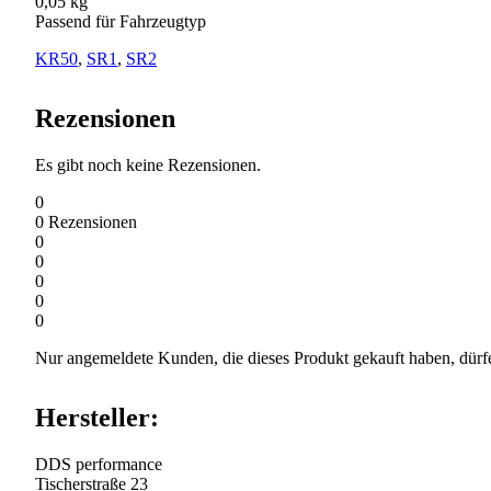
0,05 kg
Passend für Fahrzeugtyp
KR50
,
SR1
,
SR2
Rezensionen
Es gibt noch keine Rezensionen.
0
0
Rezensionen
0
0
0
0
0
Nur angemeldete Kunden, die dieses Produkt gekauft haben, dürf
Hersteller:
DDS performance
Tischerstraße 23