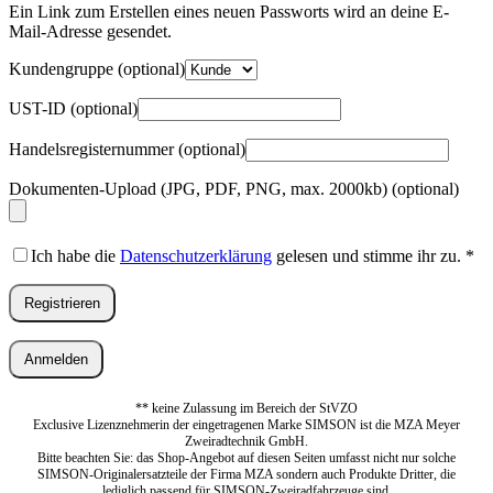
Adresse
*
Ein Link zum Erstellen eines neuen Passworts wird an deine E-
Erforderlich
Mail-Adresse gesendet.
Kundengruppe
(optional)
UST-ID
(optional)
Handelsregisternummer
(optional)
Dokumenten-Upload (JPG, PDF, PNG, max. 2000kb)
(optional)
Ich habe die
Datenschutzerklärung
gelesen und stimme ihr zu.
*
Registrieren
Anmelden
** keine Zulassung im Bereich der StVZO
Exclusive Lizenznehmerin der eingetragenen Marke SIMSON ist die MZA Meyer
Zweiradtechnik GmbH.
Bitte beachten Sie: das Shop-Angebot auf diesen Seiten umfasst nicht nur solche
SIMSON-Originalersatzteile der Firma MZA sondern auch Produkte Dritter, die
lediglich passend für SIMSON-Zweiradfahrzeuge sind.