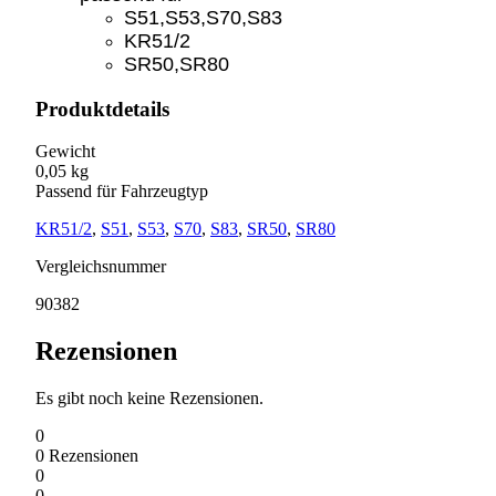
S51,S53,S70,S83
KR51/2
SR50,SR80
Produktdetails
Gewicht
0,05 kg
Passend für Fahrzeugtyp
KR51/2
,
S51
,
S53
,
S70
,
S83
,
SR50
,
SR80
Vergleichsnummer
90382
Rezensionen
Es gibt noch keine Rezensionen.
0
0
Rezensionen
0
0