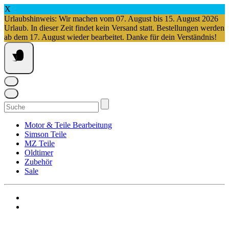
X
Urlaubshinweis: Wir machen vom 07. August bis 15. August 2026
Urlaub. In dieser Zeit findet kein Versand statt. Bestellungen werden
ab dem 17. August wieder bearbeitet. Danke für dein Verständnis!
Springe
zum
Inhalt
Suchen
nach:
Motor & Teile Bearbeitung
Simson Teile
MZ Teile
Oldtimer
Zubehör
Sale