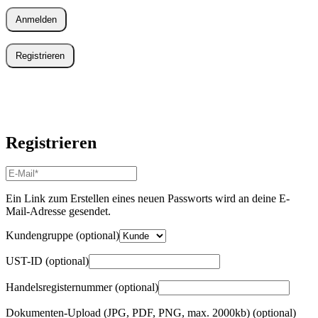
Anmelden
Registrieren
Registrieren
E-
Mail-
Adresse
*
Ein Link zum Erstellen eines neuen Passworts wird an deine E-
Erforderlich
Mail-Adresse gesendet.
Kundengruppe
(optional)
UST-ID
(optional)
Handelsregisternummer
(optional)
Dokumenten-Upload (JPG, PDF, PNG, max. 2000kb)
(optional)