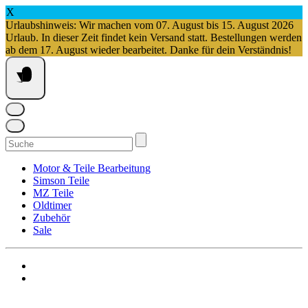
X
Urlaubshinweis: Wir machen vom 07. August bis 15. August 2026
Urlaub. In dieser Zeit findet kein Versand statt. Bestellungen werden
ab dem 17. August wieder bearbeitet. Danke für dein Verständnis!
Springe
zum
Inhalt
Suchen
nach:
Motor & Teile Bearbeitung
Simson Teile
MZ Teile
Oldtimer
Zubehör
Sale