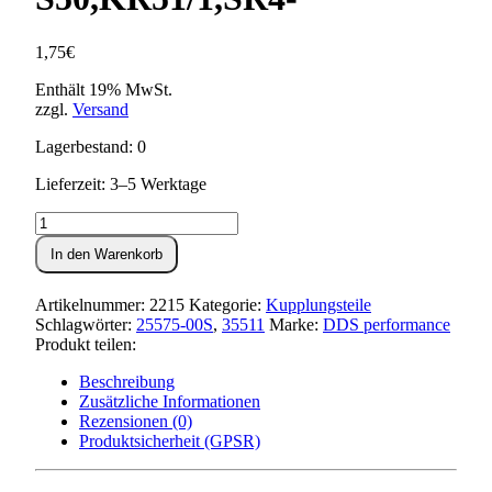
1,75
€
Enthält 19% MwSt.
zzgl.
Versand
Lagerbestand: 0
Lieferzeit: 3–5 Werktage
Druckfeder
für
In den Warenkorb
Kupplungskorb
S50,KR51/1,SR4-
Menge
Artikelnummer:
2215
Kategorie:
Kupplungsteile
Schlagwörter:
25575-00S
,
35511
Marke:
DDS performance
Produkt teilen:
Beschreibung
Zusätzliche Informationen
Rezensionen (0)
Produktsicherheit (GPSR)