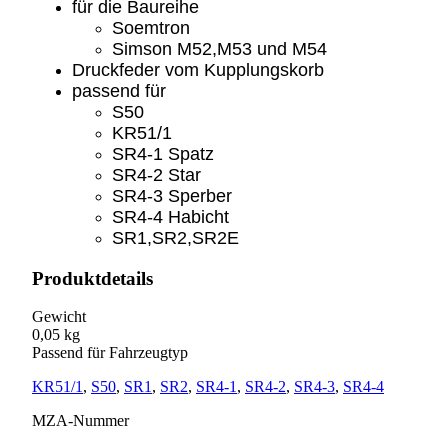
für die Baureihe
Soemtron
Simson M52,M53 und M54
Druckfeder vom Kupplungskorb
passend für
S50
KR51/1
SR4-1 Spatz
SR4-2 Star
SR4-3 Sperber
SR4-4 Habicht
SR1,SR2,SR2E
Produktdetails
Gewicht
0,05 kg
Passend für Fahrzeugtyp
KR51/1
,
S50
,
SR1
,
SR2
,
SR4-1
,
SR4-2
,
SR4-3
,
SR4-4
MZA-Nummer