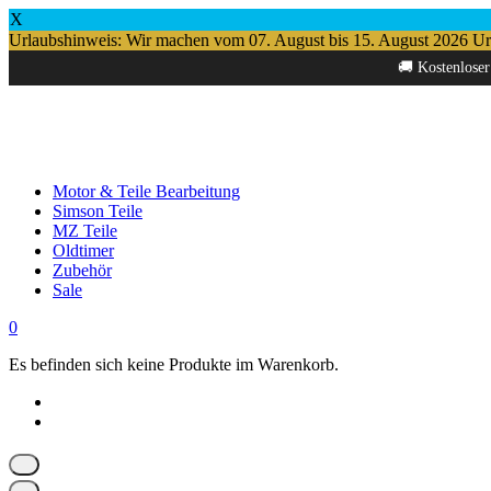
X
Urlaubshinweis: Wir machen vom 07. August bis 15. August 2026 Urlau
Springe
🚚 Kostenloser
zum
Inhalt
Motor & Teile Bearbeitung
Simson Teile
MZ Teile
Oldtimer
Zubehör
Sale
0
Es befinden sich keine Produkte im Warenkorb.