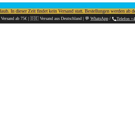
b. In dieser Zeit findet kein Versand statt. Bestellungen werden ab d
 Versand ab 75€ | 🇩🇪 Versand aus Deutschland | 💬
WhatsApp
/
Telefon +