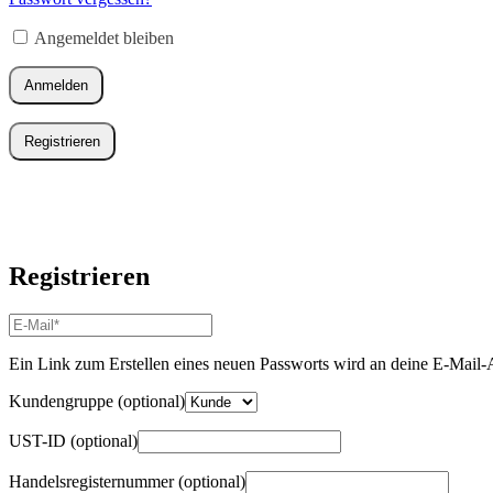
Erforderlich
Angemeldet bleiben
Anmelden
Registrieren
Registrieren
E-
Mail-
Adresse
*
Ein Link zum Erstellen eines neuen Passworts wird an deine E-Mail-
Erforderlich
Kundengruppe
(optional)
UST-ID
(optional)
Handelsregisternummer
(optional)