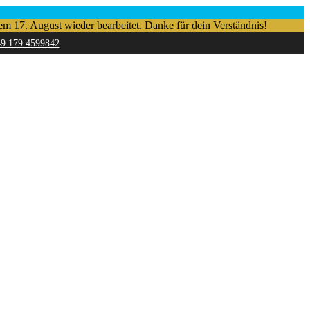
em 17. August wieder bearbeitet. Danke für dein Verständnis!
49 179 4599842