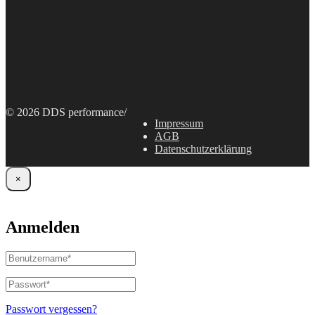
© 2026 DDS performance
/
Impressum
AGB
Datenschutzerklärung
×
Anmelden
Benutzername
oder
E-
Passwort
*
Erforderlich
Mail-
Adresse
*
Passwort vergessen?