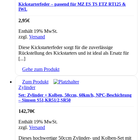
Kickstarterfeder – passend für MZ ES TS ETZ RT125 &
IWL
2,95
€
Enthält 19% MwSt.
zzgl.
Versand
Diese Kickstarterfeder sorgt für die zuverlässige
Rückstellung des Kickstarters und ist ideal als Ersatz für
[...]
Gehe zum Produkt
Zum Produkt
Zylinder
Set: Zylinder + Kolben, 50ccm, 60km/h, NPC-Beschichtung
– Simson S51,KR51/2,SR50
142,70
€
Enthält 19% MwSt.
zzgl.
Versand
Dieses hochwertige 50ccm Zylinder- und Kolben-Set mit