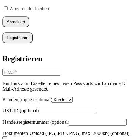
Erforderlich
Angemeldet bleiben
Anmelden
Registrieren
Registrieren
E-
Mail-
Adresse
*
Ein Link zum Erstellen eines neuen Passworts wird an deine E-
Erforderlich
Mail-Adresse gesendet.
Kundengruppe
(optional)
UST-ID
(optional)
Handelsregisternummer
(optional)
Dokumenten-Upload (JPG, PDF, PNG, max. 2000kb)
(optional)