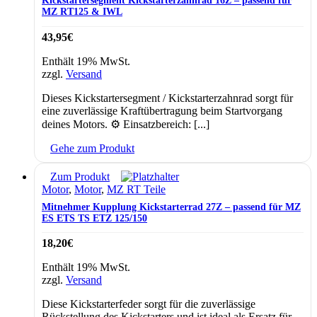
Kickstartersegment Kickstarterzahnrad 16Z – passend für
MZ RT125 & IWL
43,95
€
Enthält 19% MwSt.
zzgl.
Versand
Dieses Kickstartersegment / Kickstarterzahnrad sorgt für
eine zuverlässige Kraftübertragung beim Startvorgang
deines Motors. ⚙️ Einsatzbereich: [...]
Gehe zum Produkt
Zum Produkt
Motor
,
Motor
,
MZ RT Teile
Mitnehmer Kupplung Kickstarterrad 27Z – passend für MZ
ES ETS TS ETZ 125/150
18,20
€
Enthält 19% MwSt.
zzgl.
Versand
Diese Kickstarterfeder sorgt für die zuverlässige
Rückstellung des Kickstarters und ist ideal als Ersatz für