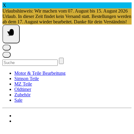
X
Urlaubshinweis: Wir machen vom 07. August bis 15. August 2026
Urlaub. In dieser Zeit findet kein Versand statt. Bestellungen werden
ab dem 17. August wieder bearbeitet. Danke für dein Verständnis!
Springe
zum
Inhalt
Suchen
nach:
Motor & Teile Bearbeitung
Simson Teile
MZ Teile
Oldtimer
Zubehör
Sale