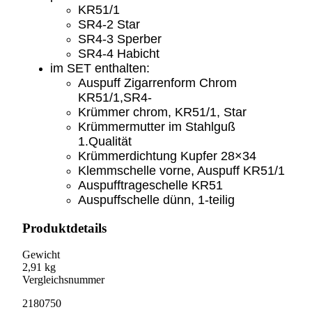
KR51/1
SR4-2 Star
SR4-3 Sperber
SR4-4 Habicht
im SET enthalten:
Auspuff Zigarrenform Chrom
KR51/1,SR4-
Krümmer chrom, KR51/1, Star
Krümmermutter im Stahlguß
1.Qualität
Krümmerdichtung Kupfer 28×34
Klemmschelle vorne, Auspuff KR51/1
Auspufftrageschelle KR51
Auspuffschelle dünn, 1-teilig
Produktdetails
Gewicht
2,91 kg
Vergleichsnummer
2180750