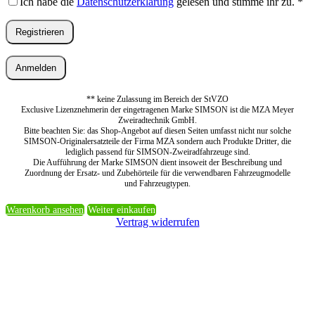
Ich habe die
Datenschutzerklärung
gelesen und stimme ihr zu.
*
Registrieren
Anmelden
** keine Zulassung im Bereich der StVZO
Exclusive Lizenznehmerin der eingetragenen Marke SIMSON ist die MZA Meyer
Zweiradtechnik GmbH.
Bitte beachten Sie: das Shop-Angebot auf diesen Seiten umfasst nicht nur solche
SIMSON-Originalersatzteile der Firma MZA sondern auch Produkte Dritter, die
lediglich passend für SIMSON-Zweiradfahrzeuge sind.
Die Aufführung der Marke SIMSON dient insoweit der Beschreibung und
Zuordnung der Ersatz- und Zubehörteile für die verwendbaren Fahrzeugmodelle
und Fahrzeugtypen.
Warenkorb ansehen
Weiter einkaufen
Vertrag widerrufen