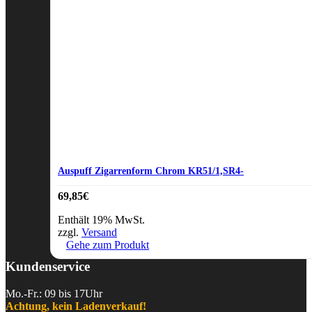
Auspuff Zigarrenform Chrom KR51/1,SR4-
69,85
€
Enthält 19% MwSt.
zzgl.
Versand
Gehe zum Produkt
Kundenservice
Mo.-Fr.: 09 bis 17Uhr
Achtung, kein Ladenverkauf!