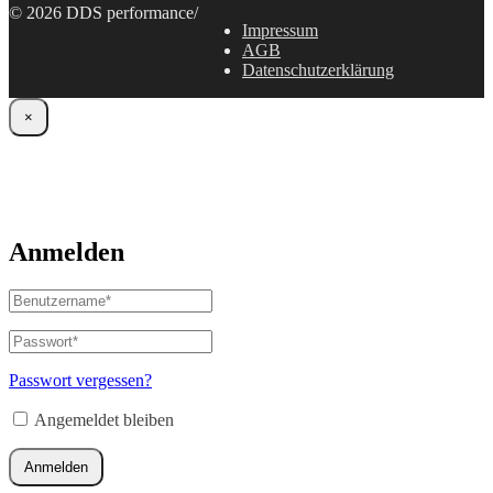
© 2026 DDS performance
/
Impressum
AGB
Datenschutzerklärung
×
Anmelden
Benutzername
oder
E-
Passwort
*
Erforderlich
Mail-
Adresse
*
Passwort vergessen?
Erforderlich
Angemeldet bleiben
Anmelden