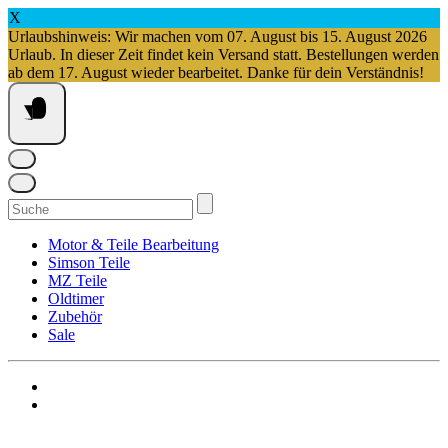
X
Urlaubshinweis: Wir machen vom 07. August bis 15. August 2026
Urlaub. In dieser Zeit findet kein Versand statt. Bestellungen werden
ab dem 17. August wieder bearbeitet. Danke für dein Verständnis!
Springe
zum
Inhalt
Suchen
nach:
Motor & Teile Bearbeitung
Simson Teile
MZ Teile
Oldtimer
Zubehör
Sale