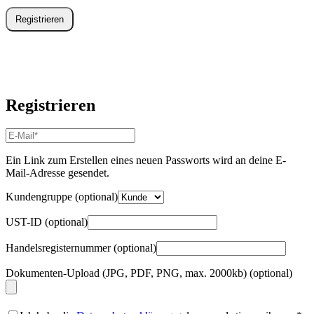
Registrieren
Registrieren
E-
Mail-
Adresse
*
Ein Link zum Erstellen eines neuen Passworts wird an deine E-
Erforderlich
Mail-Adresse gesendet.
Kundengruppe
(optional)
UST-ID
(optional)
Handelsregisternummer
(optional)
Dokumenten-Upload (JPG, PDF, PNG, max. 2000kb)
(optional)