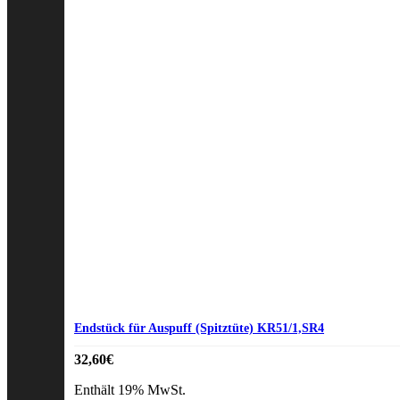
Endstück für Auspuff (Spitztüte) KR51/1,SR4
32,60
€
Enthält 19% MwSt.