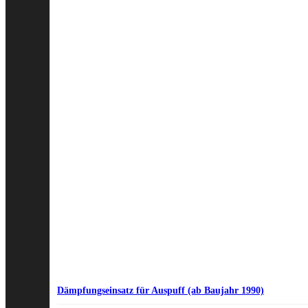
Dämpfungseinsatz für Auspuff (ab Baujahr 1990)