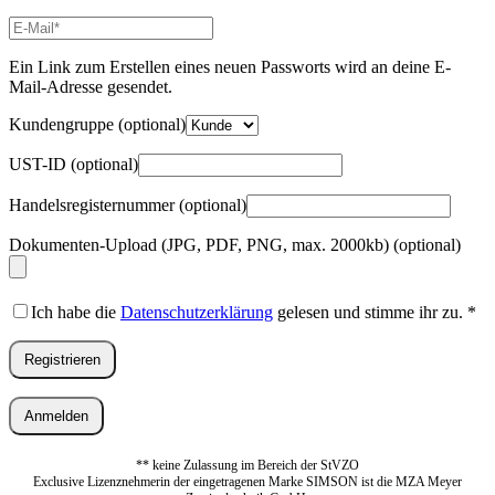
E-
Mail-
Adresse
*
Ein Link zum Erstellen eines neuen Passworts wird an deine E-
Erforderlich
Mail-Adresse gesendet.
Kundengruppe
(optional)
UST-ID
(optional)
Handelsregisternummer
(optional)
Dokumenten-Upload (JPG, PDF, PNG, max. 2000kb)
(optional)
Ich habe die
Datenschutzerklärung
gelesen und stimme ihr zu.
*
Registrieren
Anmelden
** keine Zulassung im Bereich der StVZO
Exclusive Lizenznehmerin der eingetragenen Marke SIMSON ist die MZA Meyer