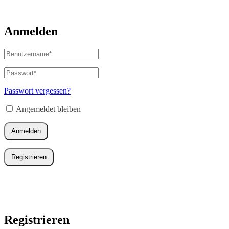
Anmelden
Benutzername
oder
E-
Passwort
*
Erforderlich
Mail-
Adresse
*
Passwort vergessen?
Erforderlich
Angemeldet bleiben
Anmelden
Registrieren
Registrieren