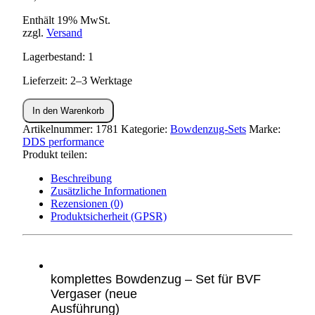
Enthält 19% MwSt.
zzgl.
Versand
Lagerbestand: 1
Lieferzeit: 2–3 Werktage
Bowdenzug
In den Warenkorb
Set
KR51/1
Artikelnummer:
1781
Kategorie:
Bowdenzug-Sets
Marke:
(Gewinde
DDS performance
außen)
Produkt teilen:
Menge
Beschreibung
Zusätzliche Informationen
Rezensionen (0)
Produktsicherheit (GPSR)
komplettes Bowdenzug – Set für BVF
Vergaser (neue
Ausführung)