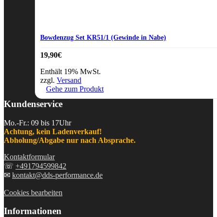
Bowdenzug Set KR51/1 (Gewinde in Nabe)
19,90
€
Enthält 19% MwSt.
zzgl.
Versand
Gehe zum Produkt
Kundenservice
Mo.-Fr.: 09 bis 17Uhr
Achtung, kein Ladenverkauf!
Abholung/Abgabe nur nach Absprache.
Kontaktformular
☏
+491794599842
✉
kontakt@dds-performance.de
Cookies bearbeiten
Informationen