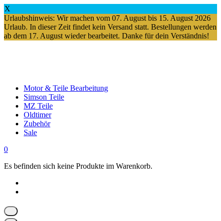
X
Urlaubshinweis: Wir machen vom 07. August bis 15. August 2026
Urlaub. In dieser Zeit findet kein Versand statt. Bestellungen werden
ab dem 17. August wieder bearbeitet. Danke für dein Verständnis!
Springe
zum
Inhalt
Motor & Teile Bearbeitung
Simson Teile
MZ Teile
Oldtimer
Zubehör
Sale
0
Es befinden sich keine Produkte im Warenkorb.