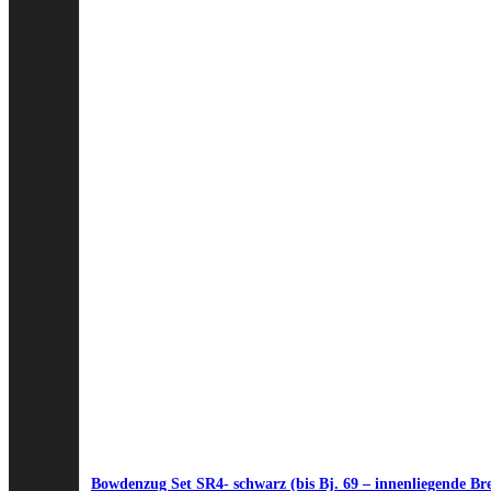
Bowdenzug Set SR4- schwarz (bis Bj. 69 – innenliegende B