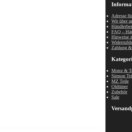
Informa
Adresse fü
Wir über u
Händlerber
FAQ – Häu
Hinweise z
Widerrufsb
Zahlung &
Kategor
Motor & Te
Simson Tei
MZ Teile
Oldtimer
Zubehör
Sale
Versand