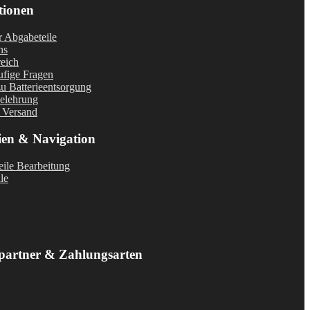
tionen
r Abgabeteile
ns
eich
fige Fragen
u Batterieentsorgung
elehrung
 Versand
ien & Navigation
ile Bearbeitung
le
partner & Zahlungsarten