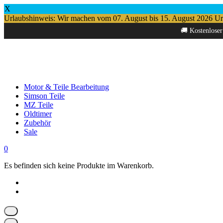
X
Urlaubshinweis: Wir machen vom 07. August bis 15. August 2026 Urlau
Springe
🚚 Kostenloser
zum
Inhalt
Motor & Teile Bearbeitung
Simson Teile
MZ Teile
Oldtimer
Zubehör
Sale
0
Es befinden sich keine Produkte im Warenkorb.