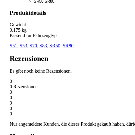
SR50,SR80
Produktdetails
Gewicht
0,175 kg
Passend für Fahrzeugtyp
S51
,
S53
,
S70
,
S83
,
SR50
,
SR80
Rezensionen
Es gibt noch keine Rezensionen.
0
0
Rezensionen
0
0
0
0
0
Nur angemeldete Kunden, die dieses Produkt gekauft haben, dürf