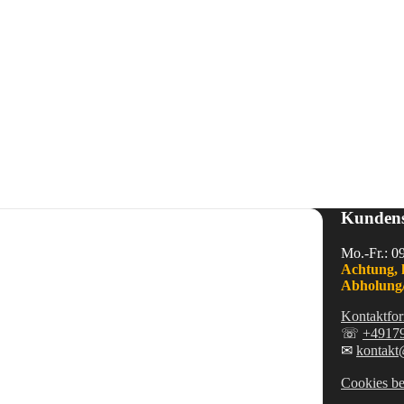
Kundens
Mo.-Fr.: 0
Achtung, 
Abholung/
Kontaktfor
☏
+4917
✉
kontakt
Cookies be