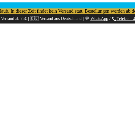
b. In dieser Zeit findet kein Versand statt. Bestellungen werden ab d
 Versand ab 75€ | 🇩🇪 Versand aus Deutschland | 💬
WhatsApp
/
Telefon +