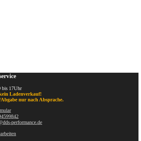
ervice
9 bis 17Uhr
kein Ladenverkauf!
Abgabe nur nach Absprache.
mular
94599842
@dds-performance.de
arbeiten