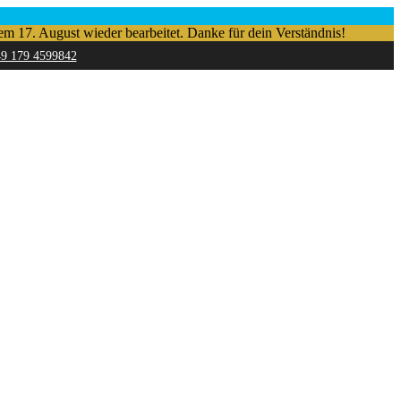
em 17. August wieder bearbeitet. Danke für dein Verständnis!
49 179 4599842