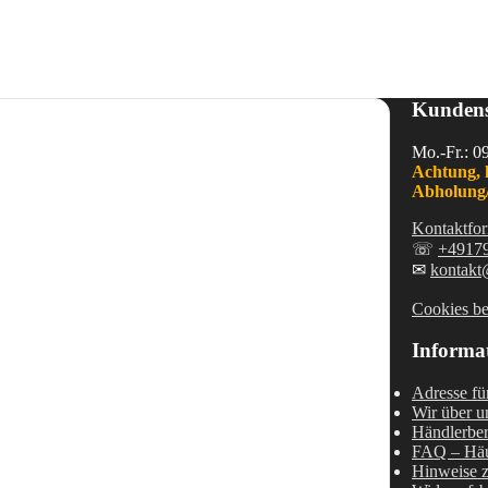
Kundens
Mo.-Fr.: 0
Achtung, 
Abholung/
Kontaktfor
☏
+4917
✉
kontakt
Cookies be
Informa
Adresse fü
Wir über u
Händlerber
FAQ – Häu
Hinweise z