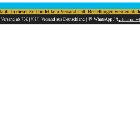
b. In dieser Zeit findet kein Versand statt. Bestellungen werden ab d
 Versand ab 75€ | 🇩🇪 Versand aus Deutschland | 💬
WhatsApp
/
Telefon +