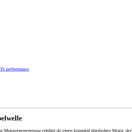
S performance
elwelle
n Motorregenerierung erhältst du einen komplett überholten Motor, de