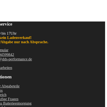
ervice
9 bis 17Uhr
kein Ladenverkauf!
Abgabe nur nach Absprache.
mular
94599842
@dds-performance.de
arbeiten
tionen
r Abgabeteile
ns
eich
fige Fragen
u Batterieentsorgung