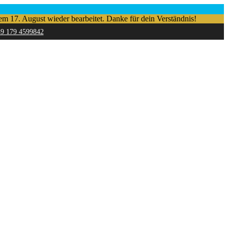
em 17. August wieder bearbeitet. Danke für dein Verständnis!
49 179 4599842