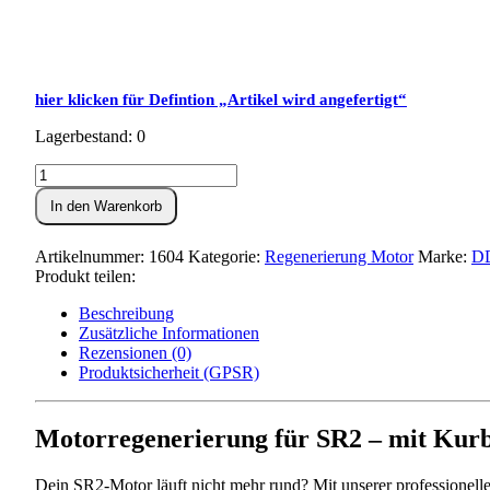
hier klicken für Defintion „Artikel wird angefertigt“
Lagerbestand: 0
Motorregenerierung
SR2
In den Warenkorb
-
mit
Kurbelwelle
Artikelnummer:
1604
Kategorie:
Regenerierung Motor
Marke:
DD
Menge
Produkt teilen:
Beschreibung
Zusätzliche Informationen
Rezensionen (0)
Produktsicherheit (GPSR)
Motorregenerierung für SR2 – mit Kurb
Dein SR2-Motor läuft nicht mehr rund? Mit unserer professionelle