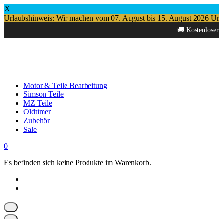
X
Urlaubshinweis: Wir machen vom 07. August bis 15. August 2026 Urlau
Springe
🚚 Kostenloser
zum
Inhalt
Motor & Teile Bearbeitung
Simson Teile
MZ Teile
Oldtimer
Zubehör
Sale
0
Es befinden sich keine Produkte im Warenkorb.