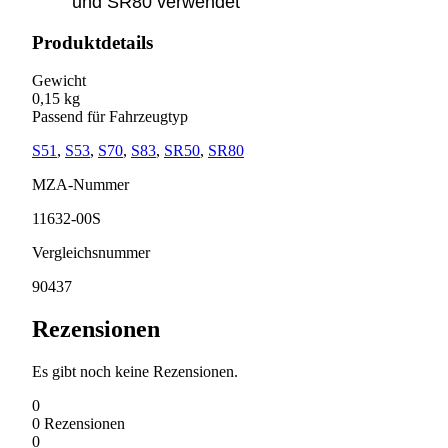
und SR80 verwendet
Produktdetails
Gewicht
0,15 kg
Passend für Fahrzeugtyp
S51
,
S53
,
S70
,
S83
,
SR50
,
SR80
MZA-Nummer
11632-00S
Vergleichsnummer
90437
Rezensionen
Es gibt noch keine Rezensionen.
0
0
Rezensionen
0