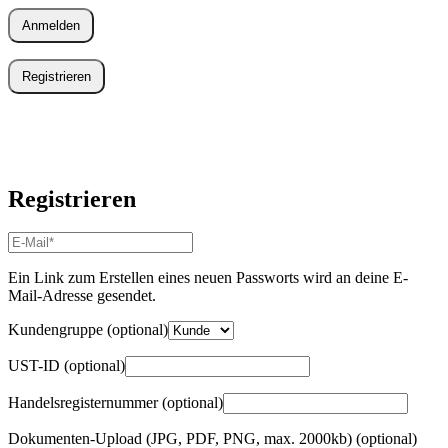
Anmelden
Registrieren
Registrieren
E-
Mail-
Adresse
*
Ein Link zum Erstellen eines neuen Passworts wird an deine E-
Erforderlich
Mail-Adresse gesendet.
Kundengruppe
(optional)
UST-ID
(optional)
Handelsregisternummer
(optional)
Dokumenten-Upload (JPG, PDF, PNG, max. 2000kb)
(optional)