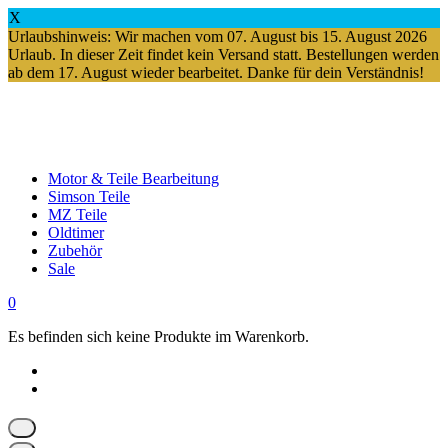
X
Urlaubshinweis: Wir machen vom 07. August bis 15. August 2026
Urlaub. In dieser Zeit findet kein Versand statt. Bestellungen werden
ab dem 17. August wieder bearbeitet. Danke für dein Verständnis!
Springe
zum
Inhalt
Motor & Teile Bearbeitung
Simson Teile
MZ Teile
Oldtimer
Zubehör
Sale
0
Es befinden sich keine Produkte im Warenkorb.