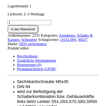
Lagerbestand: 1
Lieferzeit: 2–3 Werktage
Schraube
M5x35
In den Warenkorb
DIN
84
Artikelnummer:
2235
Kategorien:
Armaturen, Schalter &
Menge
Kappen
,
Schrauben
Schlagwörter:
11632-00S
,
90437
Marke:
DDS performance
Produkt teilen:
Beschreibung
Zusätzliche Informationen
Rezensionen (0)
Produktsicherheit (GPSR)
Sechskantschraube
M5x35
DIN 84
wird zur Befestigung der
Schalterkombination bzw. Gehäusehälfte
links beim Lenker S51,S53,S70,S83,SR50