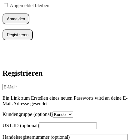
Angemeldet bleiben
Anmelden
Registrieren
Registrieren
E-
Mail-
Adresse
*
Ein Link zum Erstellen eines neuen Passworts wird an deine E-
Erforderlich
Mail-Adresse gesendet.
Kundengruppe
(optional)
UST-ID
(optional)
Handelsregisternummer
(optional)