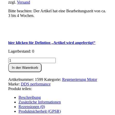
zzgl.
Versand
Bitte beachten: Der Artikel hat eine Bearbeitungszeit von ca.
3 bis 4 Wochen.
hier klicken für Defintion „Artikel wird angefertigt“
Lagerbestand: 0
Motorregenerierung
S50
In den Warenkorb
-
komplett
Menge
Artikelnummer:
1599
Kategorie:
Regenerierung Motor
Marke:
DDS performance
Produkt teilen:
Beschreibung
Zusätzliche Informationen
Rezensionen (0)
Produktsicherheit (GPSR)