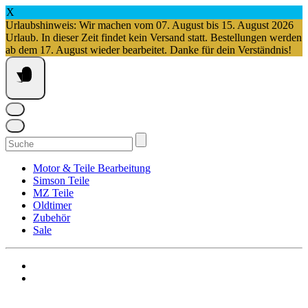
X
Urlaubshinweis: Wir machen vom 07. August bis 15. August 2026
Urlaub. In dieser Zeit findet kein Versand statt. Bestellungen werden
ab dem 17. August wieder bearbeitet. Danke für dein Verständnis!
Springe
zum
Inhalt
Suchen
nach:
Motor & Teile Bearbeitung
Simson Teile
MZ Teile
Oldtimer
Zubehör
Sale