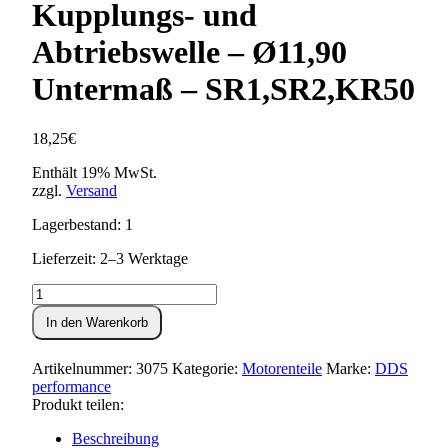
Kupplungs- und
Abtriebswelle – Ø11,90
Untermaß – SR1,SR2,KR50
18,25
€
Enthält 19% MwSt.
zzgl.
Versand
Lagerbestand: 1
Lieferzeit: 2–3 Werktage
Lagerbuchse
zur
In den Warenkorb
Kupplungs-
und
Abtriebswelle
Artikelnummer:
3075
Kategorie:
Motorenteile
Marke:
DDS
-
performance
Ø11,90
Produkt teilen:
Untermaß
-
Beschreibung