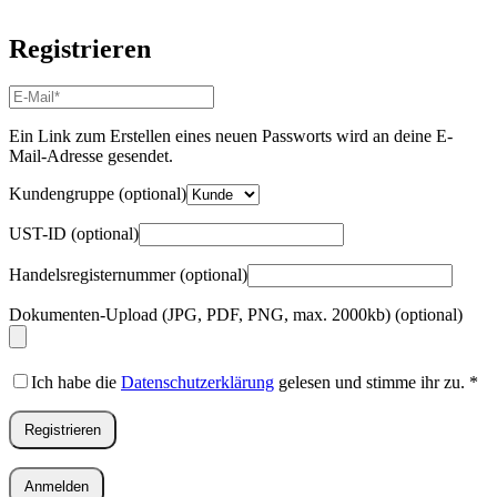
Registrieren
E-
Mail-
Adresse
*
Ein Link zum Erstellen eines neuen Passworts wird an deine E-
Erforderlich
Mail-Adresse gesendet.
Kundengruppe
(optional)
UST-ID
(optional)
Handelsregisternummer
(optional)
Dokumenten-Upload (JPG, PDF, PNG, max. 2000kb)
(optional)
Ich habe die
Datenschutzerklärung
gelesen und stimme ihr zu.
*
Registrieren
Anmelden