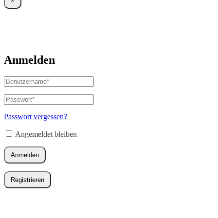
×
Anmelden
Benutzername
oder
E-
Passwort
*
Erforderlich
Mail-
Adresse
*
Passwort vergessen?
Erforderlich
Angemeldet bleiben
Anmelden
Registrieren