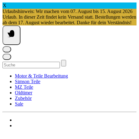
X
Urlaubshinweis: Wir machen vom 07. August bis 15. August 2026
Urlaub. In dieser Zeit findet kein Versand statt. Bestellungen werden
ab dem 17. August wieder bearbeitet. Danke für dein Verständnis!
Springe
zum
Inhalt
Suchen
nach:
Motor & Teile Bearbeitung
Simson Teile
MZ Teile
Oldtimer
Zubehör
Sale