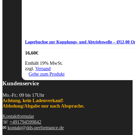
Lagerbuchse zur Kupplungs- und Abtriebswelle – Ø12,00 
16,60
€
Enthält 19% MwSt.
zzgl.
Versand
Gehe zum Produkt
Kundenservice
Mo.-Fr.: 09 bis 17Uhr
Achtung, kein Ladenverkauf!
Abholung/Abgabe nur nach Absprache.
Kontaktformular
☏
+491794599842
✉
kontakt@dds-performance.de