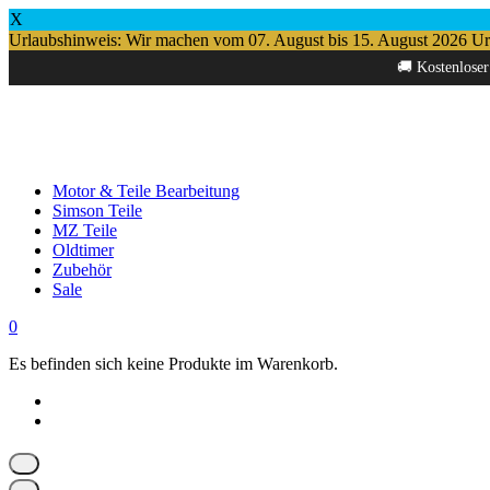
X
Urlaubshinweis: Wir machen vom 07. August bis 15. August 2026 Urlau
Springe
🚚 Kostenloser
zum
Inhalt
Motor & Teile Bearbeitung
Simson Teile
MZ Teile
Oldtimer
Zubehör
Sale
0
Es befinden sich keine Produkte im Warenkorb.