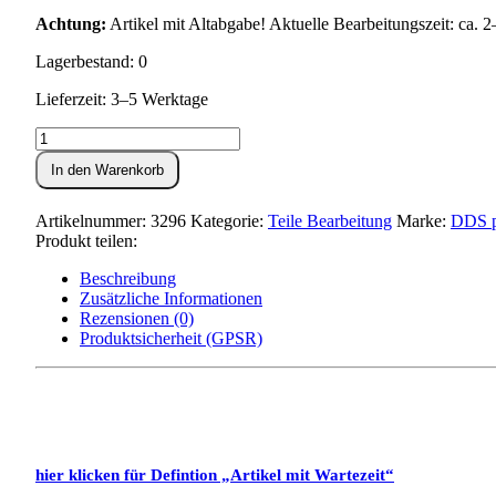
Achtung:
Artikel mit Altabgabe! Aktuelle Bearbeitungszeit: ca.
Lagerbestand: 0
Lieferzeit: 3–5 Werktage
Motorgehäuse
umarbeiten
In den Warenkorb
SR1,
SR2,
SR4-
Artikelnummer:
3296
Kategorie:
Teile Bearbeitung
Marke:
DDS p
1
Produkt teilen:
und
KR50
Beschreibung
Menge
Zusätzliche Informationen
Rezensionen (0)
Produktsicherheit (GPSR)
hier klicken für Defintion „Artikel mit Wartezeit“