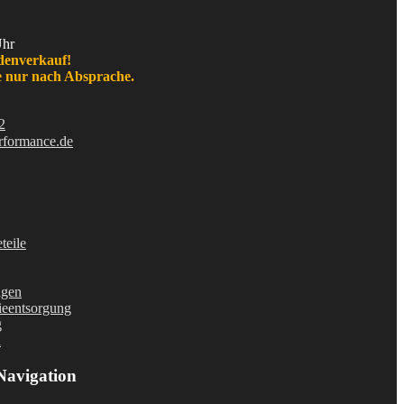
Uhr
denverkauf!
 nur nach Absprache.
2
rformance.de
teile
agen
ieentsorgung
g
d
Navigation