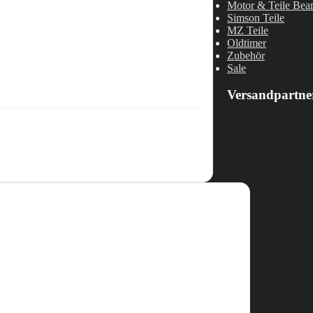
Motor & Teile Bea
Simson Teile
MZ Teile
Oldtimer
Zubehör
Sale
Versandpartne