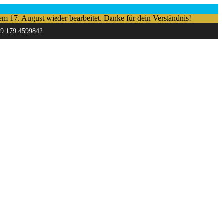
em 17. August wieder bearbeitet. Danke für dein Verständnis!
49 179 4599842