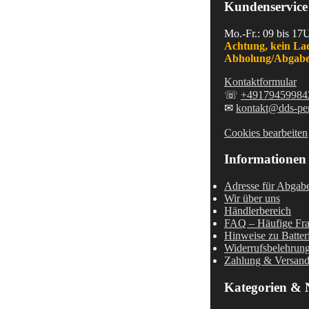
Kundenservice
Mo.-Fr.: 09 bis 17
Achtung, kein La
Abholung/Abgabe
Kontaktformular
☏
+49179459984
✉
kontakt@dds-pe
Cookies bearbeiten
Informationen
Adresse für Abgabe
Wir über uns
Händlerbereich
FAQ – Häufige Fr
Hinweise zu Batter
Widerrufsbelehrun
Zahlung & Versan
Kategorien & 