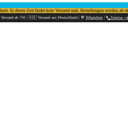
b. In dieser Zeit findet kein Versand statt. Bestellungen werden ab d
 Versand ab 75€ | 🇩🇪 Versand aus Deutschland | 💬
WhatsApp
/
Telefon +