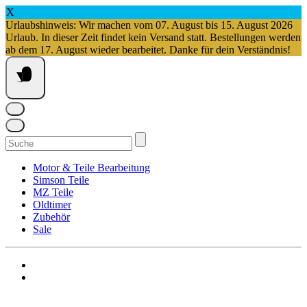
X
Urlaubshinweis: Wir machen vom 07. August bis 15. August 2026
Urlaub. In dieser Zeit findet kein Versand statt. Bestellungen werden
ab dem 17. August wieder bearbeitet. Danke für dein Verständnis!
Springe
zum
Inhalt
Suchen
nach:
Motor & Teile Bearbeitung
Simson Teile
MZ Teile
Oldtimer
Zubehör
Sale