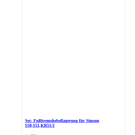
Set: Fußbremshebellagerung für Simson
S50,S51,KR51/2