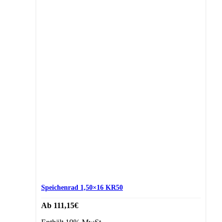
Speichenrad 1,50×16 KR50
Ab
111,15
€