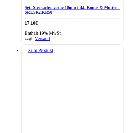
Set: Steckachse vorne 10mm inkl. Konus & Mutter –
SR1,SR2,KR50
17,10
€
Enthält 19% MwSt.
zzgl.
Versand
Zum Produkt