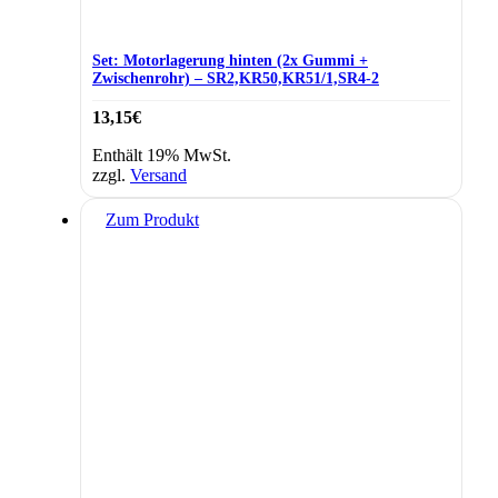
Set: Motorlagerung hinten (2x Gummi +
Zwischenrohr) – SR2,KR50,KR51/1,SR4-2
13,15
€
Enthält 19% MwSt.
zzgl.
Versand
Dieses
Zum Produkt
Produkt
weist
mehrere
Varianten
auf.
Die
Optionen
können
auf
der
Produktseite
gewählt
werden