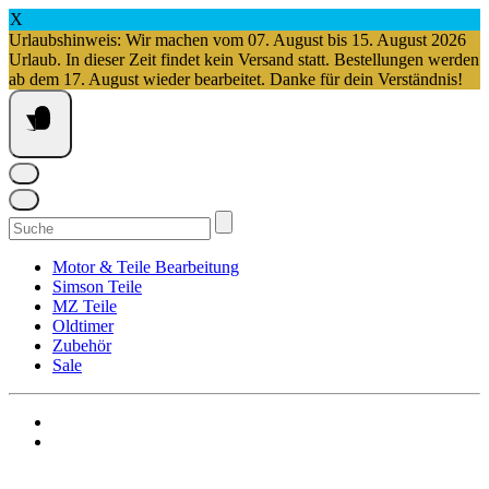
X
Urlaubshinweis: Wir machen vom 07. August bis 15. August 2026
Urlaub. In dieser Zeit findet kein Versand statt. Bestellungen werden
ab dem 17. August wieder bearbeitet. Danke für dein Verständnis!
Springe
zum
Inhalt
Suchen
nach:
Motor & Teile Bearbeitung
Simson Teile
MZ Teile
Oldtimer
Zubehör
Sale