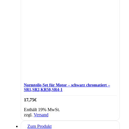
Normteile-Set für Motor – schwarz chromatiert –
SR1,SR2,KR50,SR4-1
17,75
€
Enthält 19% MwSt.
zzgl.
Versand
Zum Produkt