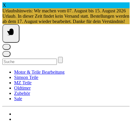
X
Urlaubshinweis: Wir machen vom 07. August bis 15. August 2026
Urlaub. In dieser Zeit findet kein Versand statt. Bestellungen werden
ab dem 17. August wieder bearbeitet. Danke für dein Verständnis!
Springe
zum
Inhalt
Suchen
nach:
Motor & Teile Bearbeitung
Simson Teile
MZ Teile
Oldtimer
Zubehör
Sale