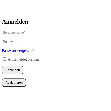
Anmelden
Benutzername
oder
E-
Passwort
*
Erforderlich
Mail-
Adresse
*
Passwort vergessen?
Erforderlich
Angemeldet bleiben
Anmelden
Registrieren