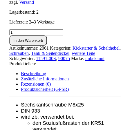
zzgl.
Versand
Lagerbestand: 2
Lieferzeit: 2–3 Werktage
Schraube
M8x25
In den Warenkorb
Sechskant
Menge
Artikelnummer:
2061
Kategorien:
Kickstarter & Schalthebel
,
Schrauben
,
Tank & Seitendeckel
,
weitere Teile
Schlagwörter:
11591-00S
,
90075
Marke:
unbekannt
Produkt teilen:
Beschreibung
Zusätzliche Informationen
Rezensionen (0)
Produktsicherheit (GPSR)
Sechskantschraube M8x25
DIN 933
wird zb. verwendet bei:
den Soziusfußrasten der KR51
verwendet