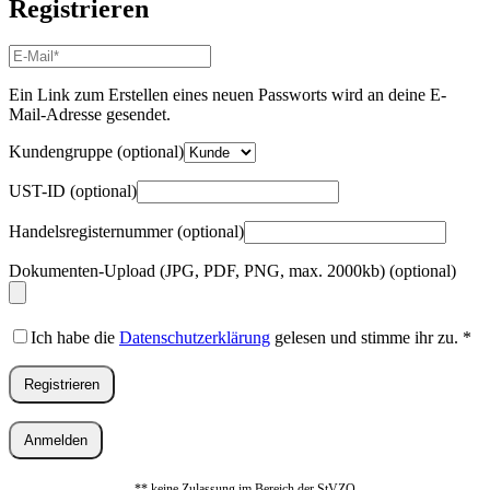
Registrieren
E-
Mail-
Adresse
*
Ein Link zum Erstellen eines neuen Passworts wird an deine E-
Erforderlich
Mail-Adresse gesendet.
Kundengruppe
(optional)
UST-ID
(optional)
Handelsregisternummer
(optional)
Dokumenten-Upload (JPG, PDF, PNG, max. 2000kb)
(optional)
Ich habe die
Datenschutzerklärung
gelesen und stimme ihr zu.
*
Registrieren
Anmelden
** keine Zulassung im Bereich der StVZO