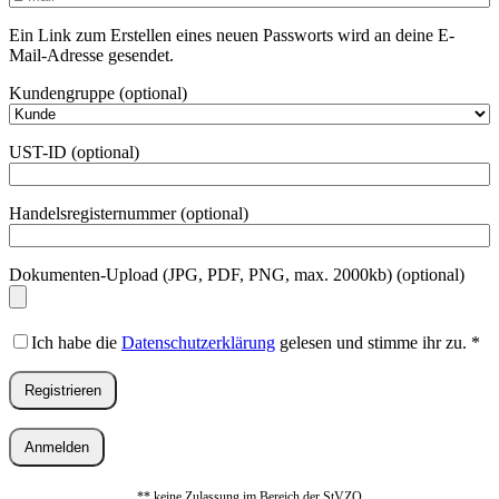
Mail-
Adresse
*
Ein Link zum Erstellen eines neuen Passworts wird an deine E-
Erforderlich
Mail-Adresse gesendet.
Kundengruppe
(optional)
UST-ID
(optional)
Handelsregisternummer
(optional)
Dokumenten-Upload (JPG, PDF, PNG, max. 2000kb)
(optional)
Ich habe die
Datenschutzerklärung
gelesen und stimme ihr zu.
*
Registrieren
Anmelden
** keine Zulassung im Bereich der StVZO