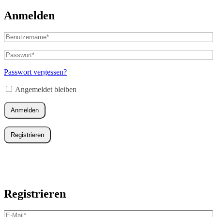
Anmelden
Benutzername
oder
E-
Passwort
*
Erforderlich
Mail-
Adresse
*
Passwort vergessen?
Erforderlich
Angemeldet bleiben
Anmelden
Registrieren
Registrieren
E-