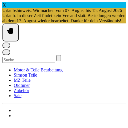
X
Urlaubshinweis: Wir machen vom 07. August bis 15. August 2026
Urlaub. In dieser Zeit findet kein Versand statt. Bestellungen werden
ab dem 17. August wieder bearbeitet. Danke für dein Verständnis!
Springe
zum
Inhalt
Suchen
nach:
Motor & Teile Bearbeitung
Simson Teile
MZ Teile
Oldtimer
Zubehör
Sale