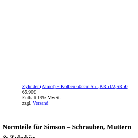
Zylinder (Almot) + Kolben 60ccm S51,KR51/2,SR50
65,90
€
Enthält 19% MwSt.
zzgl.
Versand
Normteile für Simson – Schrauben, Muttern
& Zubehör