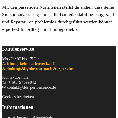
Mit den passenden Normteilen stellst du sicher, dass deine
Simson zuverlässig läuft, alle Bauteile stabil befestigt sind
und Reparaturen problemlos durchgeführt werden können
– perfekt für Alltag und Tuningprojekte.
Kundenservice
Mo.-Fr.: 09 bis 17Uhr
Achtung, kein Ladenverkauf!
Abholung/Abgabe nur nach Absprache.
Kontaktformular
☏
+491794599842
✉
kontakt@dds-performance.de
Cookies bearbeiten
Informationen
Adresse für Abgabeteile