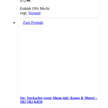
17,70
€
Enthält 19% MwSt.
zzgl.
Versand
Zum Produkt
Set: Steckachse vorne 10mm inkl. Konus & Mutter –
SR1,SR2,KR50