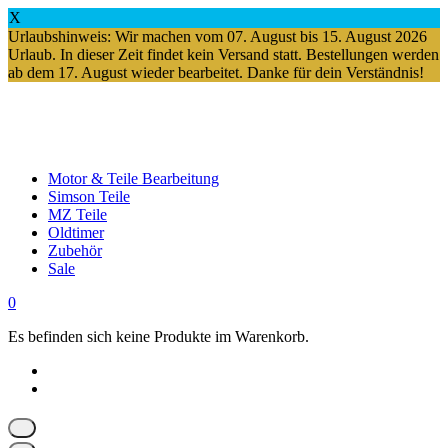
X
Urlaubshinweis: Wir machen vom 07. August bis 15. August 2026
Urlaub. In dieser Zeit findet kein Versand statt. Bestellungen werden
ab dem 17. August wieder bearbeitet. Danke für dein Verständnis!
Springe
zum
Inhalt
Motor & Teile Bearbeitung
Simson Teile
MZ Teile
Oldtimer
Zubehör
Sale
0
Es befinden sich keine Produkte im Warenkorb.