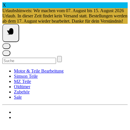
X
Urlaubshinweis: Wir machen vom 07. August bis 15. August 2026
Urlaub. In dieser Zeit findet kein Versand statt. Bestellungen werden
ab dem 17. August wieder bearbeitet. Danke für dein Verständnis!
Springe
zum
Inhalt
Suchen
nach:
Motor & Teile Bearbeitung
Simson Teile
MZ Teile
Oldtimer
Zubehör
Sale