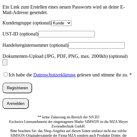
Mail-
Adresse
*
Ein Link zum Erstellen eines neuen Passworts wird an deine E-
Erforderlich
Mail-Adresse gesendet.
Kundengruppe
(optional)
UST-ID
(optional)
Handelsregisternummer
(optional)
Dokumenten-Upload (JPG, PDF, PNG, max. 2000kb)
(optional)
Ich habe die
Datenschutzerklärung
gelesen und stimme ihr zu.
*
Registrieren
Anmelden
** keine Zulassung im Bereich der StVZO
Exclusive Lizenznehmerin der eingetragenen Marke SIMSON ist die MZA Meyer
Zweiradtechnik GmbH.
Bitte beachten Sie: das Shop-Angebot auf diesen Seiten umfasst nicht nur solche
SIMSON-Originalersatzteile der Firma MZA sondern auch Produkte Dritter, die