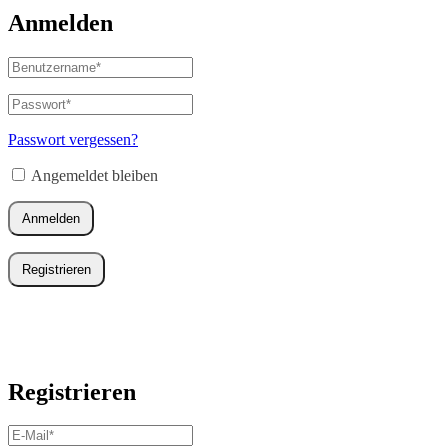
Anmelden
Benutzername
oder
E-
Passwort
*
Erforderlich
Mail-
Adresse
*
Passwort vergessen?
Erforderlich
Angemeldet bleiben
Anmelden
Registrieren
Registrieren
E-