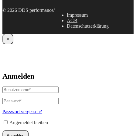
© 2026 DDS performance
/
Impressum
AGB
Datenschutzerklärung
×
Anmelden
Benutzername
oder
E-
Passwort
*
Erforderlich
Mail-
Adresse
*
Passwort vergessen?
Erforderlich
Angemeldet bleiben
Anmelden