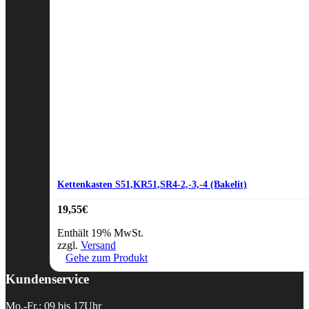
Kettenkasten S51,KR51,SR4-2,-3,-4 (Bakelit)
19,55
€
Enthält 19% MwSt.
zzgl.
Versand
Gehe zum Produkt
Kundenservice
Mo.-Fr.: 09 bis 17Uhr