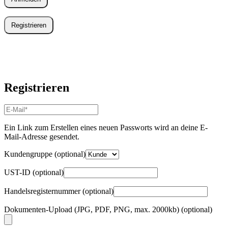
Registrieren
Registrieren
E-
Mail-
Adresse
*
Ein Link zum Erstellen eines neuen Passworts wird an deine E-
Erforderlich
Mail-Adresse gesendet.
Kundengruppe
(optional)
UST-ID
(optional)
Handelsregisternummer
(optional)
Dokumenten-Upload (JPG, PDF, PNG, max. 2000kb)
(optional)