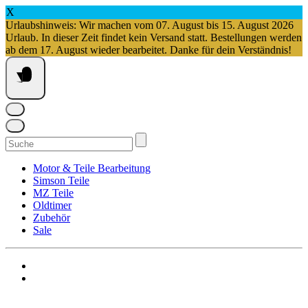
X
Urlaubshinweis: Wir machen vom 07. August bis 15. August 2026
Urlaub. In dieser Zeit findet kein Versand statt. Bestellungen werden
ab dem 17. August wieder bearbeitet. Danke für dein Verständnis!
Springe
zum
Inhalt
Suchen
nach:
Motor & Teile Bearbeitung
Simson Teile
MZ Teile
Oldtimer
Zubehör
Sale