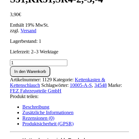
3,90
€
Enthält 19% MwSt.
zzgl.
Versand
Lagerbestand: 1
Lieferzeit: 2–3 Werktage
Kettenkasten
S51,KR51,SR4-
In den Warenkorb
2,-3,-4
Menge
Artikelnummer:
1129
Kategorie:
Kettenkasten &
Kettenschlauch
Schlagwörter:
10005-A-S
,
34548
Marke:
FEZ Fahrzeugteile GmbH
Produkt teilen:
Beschreibung
Zusätzliche Informationen
Rezensionen (0)
Produktsicherheit (GPSR)