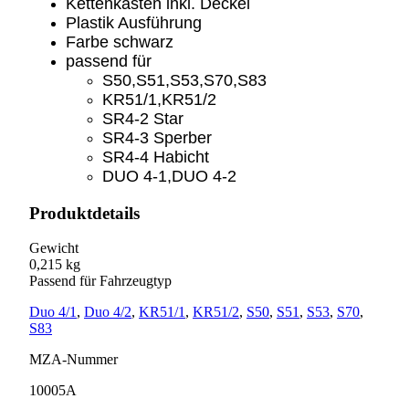
Kettenkasten inkl. Deckel
Plastik Ausführung
Farbe schwarz
passend für
S50,S51,S53,S70,S83
KR51/1,KR51/2
SR4-2 Star
SR4-3 Sperber
SR4-4 Habicht
DUO 4-1,DUO 4-2
Produktdetails
Gewicht
0,215 kg
Passend für Fahrzeugtyp
Duo 4/1
,
Duo 4/2
,
KR51/1
,
KR51/2
,
S50
,
S51
,
S53
,
S70
,
S83
MZA-Nummer
10005A