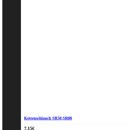
Kettenschlauch SR50,SR80
7,15
€