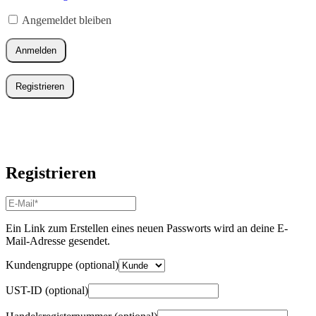
Erforderlich
Angemeldet bleiben
Anmelden
Registrieren
Registrieren
E-
Mail-
Adresse
*
Ein Link zum Erstellen eines neuen Passworts wird an deine E-
Erforderlich
Mail-Adresse gesendet.
Kundengruppe
(optional)
UST-ID
(optional)