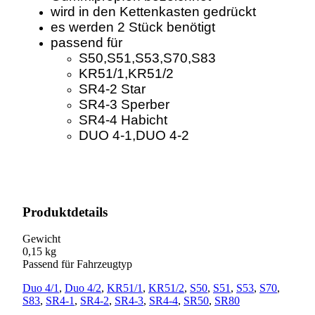
wird in den Kettenkasten gedrückt
es werden 2 Stück benötigt
passend für
S50,S51,S53,S70,S83
KR51/1,KR51/2
SR4-2 Star
SR4-3 Sperber
SR4-4 Habicht
DUO 4-1,DUO 4-2
Produktdetails
Gewicht
0,15 kg
Passend für Fahrzeugtyp
Duo 4/1
,
Duo 4/2
,
KR51/1
,
KR51/2
,
S50
,
S51
,
S53
,
S70
,
S83
,
SR4-1
,
SR4-2
,
SR4-3
,
SR4-4
,
SR50
,
SR80