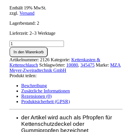
Enthält 19% MwSt.
zzgl.
Versand
Lagerbestand: 2
Lieferzeit: 2–3 Werktage
Gummistopfen
für
In den Warenkorb
Kettenkasten
Menge
Artikelnummer:
2126
Kategorie:
Kettenkasten &
Kettenschlauch
Schlagwörter:
10080
,
345475
Marke:
MZA
Meyer-Zweiradtechnik GmbH
Produkt teilen:
Beschreibung
Zusätzliche Informationen
Rezensionen (0)
Produktsicherheit (GPSR)
der Artikel wird auch als Pfropfen für
Kettenschutzdeckel oder
Gummipropfen bezeichnet