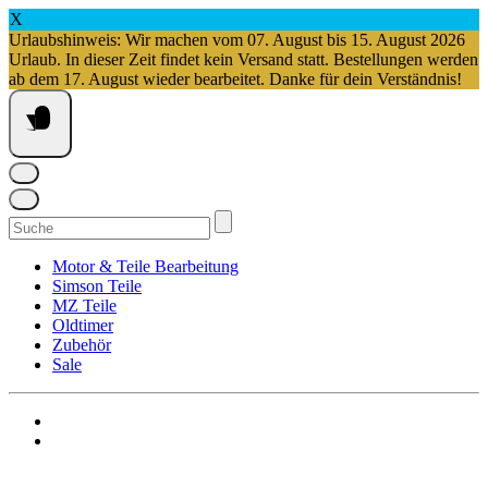
X
Urlaubshinweis: Wir machen vom 07. August bis 15. August 2026
Urlaub. In dieser Zeit findet kein Versand statt. Bestellungen werden
ab dem 17. August wieder bearbeitet. Danke für dein Verständnis!
Springe
zum
Inhalt
Suchen
nach:
Motor & Teile Bearbeitung
Simson Teile
MZ Teile
Oldtimer
Zubehör
Sale