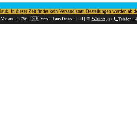
b. In dieser Zeit findet kein Versand statt. Bestellungen werden ab d
 Versand ab 75€ | 🇩🇪 Versand aus Deutschland | 💬
WhatsApp
/
Telefon +