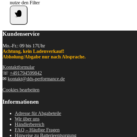
nutze den Filter
Kundenservice
Mo.-Fr.: 09 bis 17Uhr
Achtung, kein Ladenverkauf!
Abholung/Abgabe nur nach Absprache.
Kontaktformular
☏
+491794599842
✉
kontakt@dds-performance.de
Cookies bearbeiten
Informationen
Adresse für Abgabeteile
Wir über uns
Händlerbereich
FAQ – Häufige Fragen
Hinweise zu Batterieentsorgung