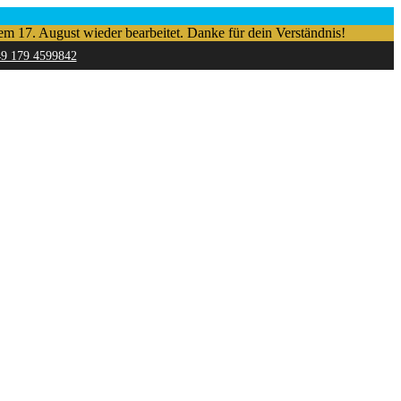
em 17. August wieder bearbeitet. Danke für dein Verständnis!
49 179 4599842