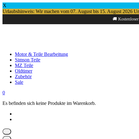
X
Urlaubshinweis: Wir machen vom 07. August bis 15. August 2026 Urlau
Springe
🚚 Kostenloser
zum
Inhalt
Motor & Teile Bearbeitung
Simson Teile
MZ Teile
Oldtimer
Zubehör
Sale
0
Es befinden sich keine Produkte im Warenkorb.