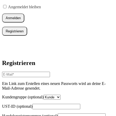
Erforderlich
Angemeldet bleiben
Anmelden
Registrieren
Registrieren
E-
Mail-
Adresse
*
Ein Link zum Erstellen eines neuen Passworts wird an deine E-
Erforderlich
Mail-Adresse gesendet.
Kundengruppe
(optional)
UST-ID
(optional)
Handelsregisternummer
(optional)