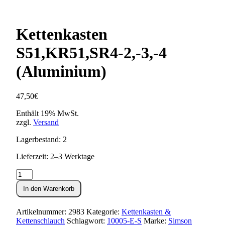
Kettenkasten
S51,KR51,SR4-2,-3,-4
(Aluminium)
47,50
€
Enthält 19% MwSt.
zzgl.
Versand
Lagerbestand: 2
Lieferzeit: 2–3 Werktage
Kettenkasten
S51,KR51,SR4-
In den Warenkorb
2,-3,-4
(Aluminium)
Menge
Artikelnummer:
2983
Kategorie:
Kettenkasten &
Kettenschlauch
Schlagwort:
10005-E-S
Marke:
Simson