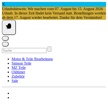
X
Urlaubshinweis: Wir machen vom 07. August bis 15. August 2026
Urlaub. In dieser Zeit findet kein Versand statt. Bestellungen werden
ab dem 17. August wieder bearbeitet. Danke für dein Verständnis!
Springe
zum
Inhalt
Suchen
nach:
Motor & Teile Bearbeitung
Simson Teile
MZ Teile
Oldtimer
Zubehör
Sale