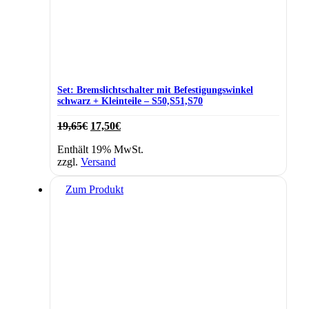
Set: Bremslichtschalter mit Befestigungswinkel
schwarz + Kleinteile – S50,S51,S70
Ursprünglicher
Aktueller
19,65
€
17,50
€
Preis
Preis
Enthält 19% MwSt.
war:
ist:
zzgl.
Versand
19,65€
17,50€.
Zum Produkt