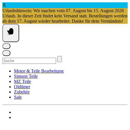
X
Urlaubshinweis: Wir machen vom 07. August bis 15. August 2026
Urlaub. In dieser Zeit findet kein Versand statt. Bestellungen werden
ab dem 17. August wieder bearbeitet. Danke für dein Verständnis!
Springe
zum
Inhalt
Suchen
nach:
Motor & Teile Bearbeitung
Simson Teile
MZ Teile
Oldtimer
Zubehör
Sale