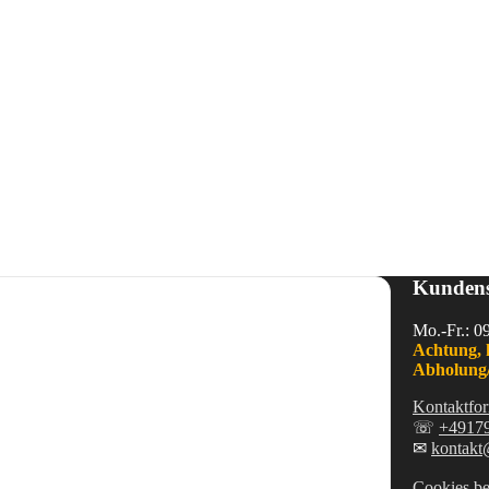
Kundens
Mo.-Fr.: 0
Achtung, 
Abholung/
Kontaktfor
☏
+4917
✉
kontakt
Cookies be