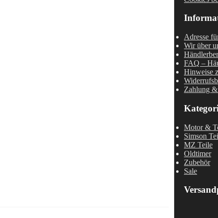
Informa
Adresse fü
Wir über u
Händlerber
FAQ – Häu
Hinweise z
Widerrufsb
Zahlung &
Kategor
Motor & Te
Simson Tei
MZ Teile
Oldtimer
Zubehör
Sale
Versand