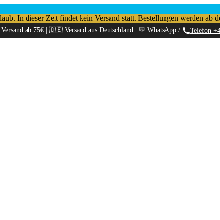
b. In dieser Zeit findet kein Versand statt. Bestellungen werden ab d
 Versand ab 75€ | 🇩🇪 Versand aus Deutschland | 💬
WhatsApp
/
Telefon +