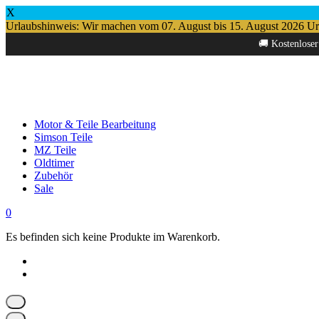
X
Urlaubshinweis: Wir machen vom 07. August bis 15. August 2026 Urlau
Springe
🚚 Kostenloser
zum
Inhalt
Motor & Teile Bearbeitung
Simson Teile
MZ Teile
Oldtimer
Zubehör
Sale
0
Es befinden sich keine Produkte im Warenkorb.