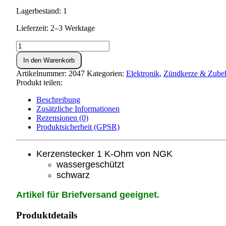
Lagerbestand: 1
Lieferzeit: 2–3 Werktage
Kerzenstecker
NGK
In den Warenkorb
1K-
Ohm
Artikelnummer:
2047
Kategorien:
Elektronik
,
Zündkerze & Zube
schwarz
Produkt teilen:
Menge
Beschreibung
Zusätzliche Informationen
Rezensionen (0)
Produktsicherheit (GPSR)
Kerzenstecker 1 K-Ohm von NGK
wassergeschützt
schwarz
Artikel für Briefversand geeignet.
Produktdetails