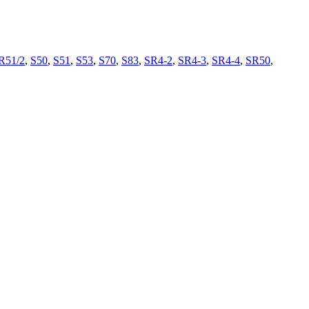
R51/2
,
S50
,
S51
,
S53
,
S70
,
S83
,
SR4-2
,
SR4-3
,
SR4-4
,
SR50
,