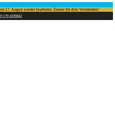
em 17. August wieder bearbeitet. Danke für dein Verständnis!
49 179 4599842