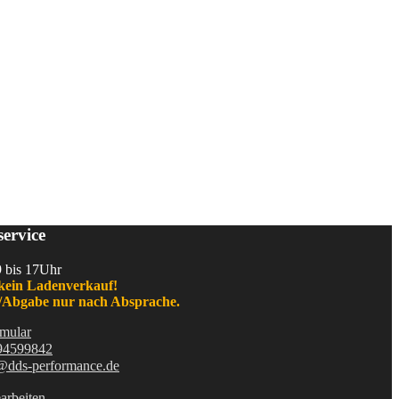
ervice
9 bis 17Uhr
kein Ladenverkauf!
Abgabe nur nach Absprache.
mular
94599842
@dds-performance.de
arbeiten