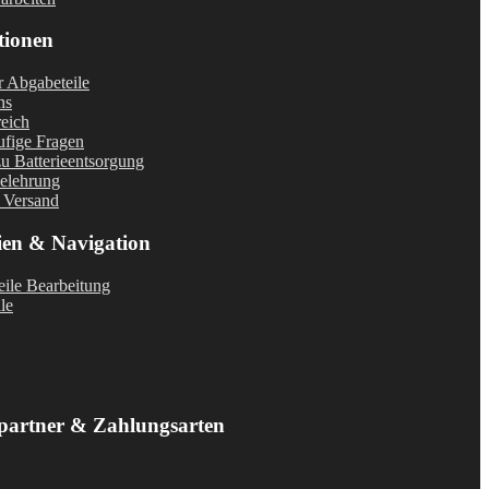
tionen
r Abgabeteile
ns
eich
fige Fragen
u Batterieentsorgung
elehrung
 Versand
ien & Navigation
ile Bearbeitung
le
partner & Zahlungsarten