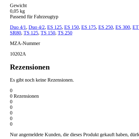
Gewicht
0,05 kg
Passend für Fahrzeugtyp
Duo 4/1
,
Duo 4/2
,
ES 125
,
ES 150
,
ES 175
,
ES 250
,
ES 300
,
ET
SR80
,
TS 125
,
TS 150
,
TS 250
MZA-Nummer
10202A
Rezensionen
Es gibt noch keine Rezensionen.
0
0
Rezensionen
0
0
0
0
0
Nur angemeldete Kunden, die dieses Produkt gekauft haben, dürf