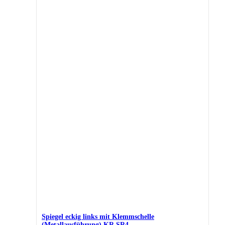
Spiegel eckig links mit Klemmschelle
(Metallausführung) KR,SR4