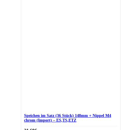
Speichen im Satz (36 Stück) 148mm + Nippel M4
chrom (Import) – ES,TS,ETZ