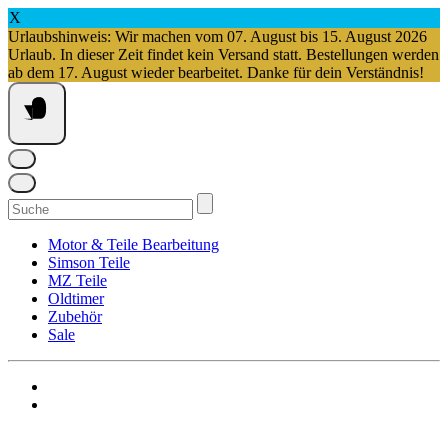
X
Urlaubshinweis: Wir machen vom 07. August bis 15. August 2026
Urlaub. In dieser Zeit findet kein Versand statt. Bestellungen werden
ab dem 17. August wieder bearbeitet. Danke für dein Verständnis!
Springe
zum
Inhalt
Suchen
nach:
Motor & Teile Bearbeitung
Simson Teile
MZ Teile
Oldtimer
Zubehör
Sale