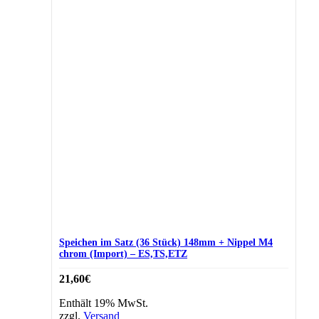
Speichen im Satz (36 Stück) 148mm + Nippel M4
chrom (Import) – ES,TS,ETZ
21,60
€
Enthält 19% MwSt.
zzgl.
Versand