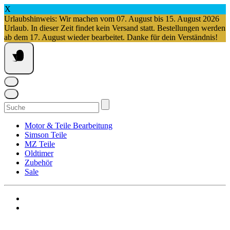
X
Urlaubshinweis: Wir machen vom 07. August bis 15. August 2026
Urlaub. In dieser Zeit findet kein Versand statt. Bestellungen werden
ab dem 17. August wieder bearbeitet. Danke für dein Verständnis!
Springe
zum
Inhalt
Suchen
nach:
Motor & Teile Bearbeitung
Simson Teile
MZ Teile
Oldtimer
Zubehör
Sale