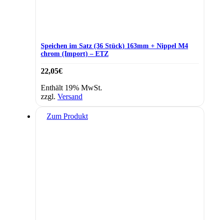
Speichen im Satz (36 Stück) 163mm + Nippel M4
chrom (Import) – ETZ
22,05
€
Enthält 19% MwSt.
zzgl.
Versand
Zum Produkt