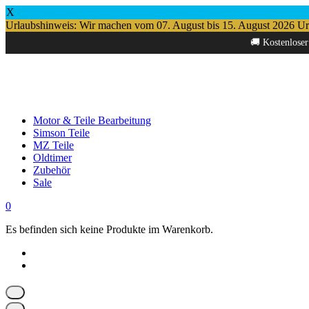
X
Urlaubshinweis: Wir machen vom 07. August bis 15. August 2026 Urlau
Springe
🚚 Kostenloser
zum
Inhalt
Motor & Teile Bearbeitung
Simson Teile
MZ Teile
Oldtimer
Zubehör
Sale
0
Es befinden sich keine Produkte im Warenkorb.