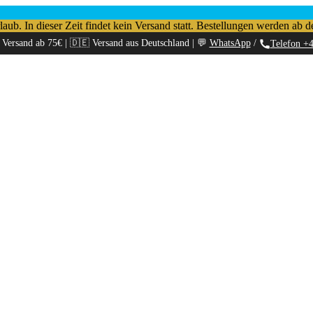
b. In dieser Zeit findet kein Versand statt. Bestellungen werden ab d
 Versand ab 75€ | 🇩🇪 Versand aus Deutschland | 💬
WhatsApp
/
Telefon +