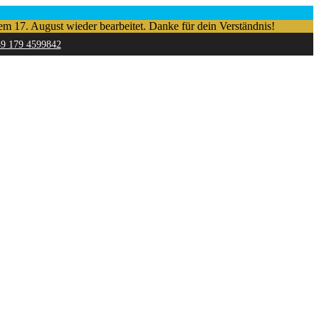
em 17. August wieder bearbeitet. Danke für dein Verständnis!
49 179 4599842