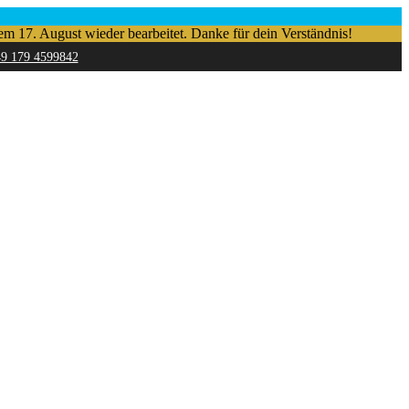
em 17. August wieder bearbeitet. Danke für dein Verständnis!
49 179 4599842