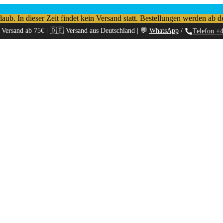
b. In dieser Zeit findet kein Versand statt. Bestellungen werden ab d
 Versand ab 75€ | 🇩🇪 Versand aus Deutschland | 💬
WhatsApp
/
Telefon +