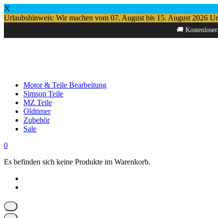
X
Urlaubshinweis: Wir machen vom 07. August bis 15. August 2026 Urlau
Springe
🚚 Kostenloser
zum
Inhalt
Motor & Teile Bearbeitung
Simson Teile
MZ Teile
Oldtimer
Zubehör
Sale
0
Es befinden sich keine Produkte im Warenkorb.