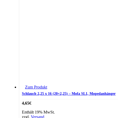
Zum Produkt
Schlauch 2,25 x 16 (20×2,25) – Mofa SL1, Mopedanhänger
4,65
€
Enthält 19% MwSt.
zzgl.
Versand