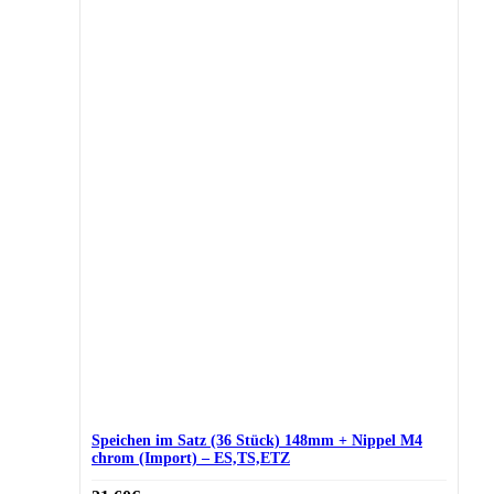
Speichen im Satz (36 Stück) 148mm + Nippel M4
chrom (Import) – ES,TS,ETZ