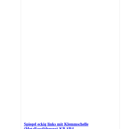
Spiegel eckig links mit Klemmschelle
(Metallausführung) KR,SR4