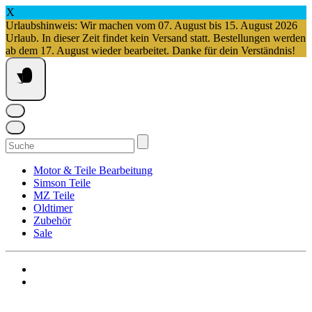
X
Urlaubshinweis: Wir machen vom 07. August bis 15. August 2026
Urlaub. In dieser Zeit findet kein Versand statt. Bestellungen werden
ab dem 17. August wieder bearbeitet. Danke für dein Verständnis!
Springe
zum
Inhalt
Suchen
nach:
Motor & Teile Bearbeitung
Simson Teile
MZ Teile
Oldtimer
Zubehör
Sale