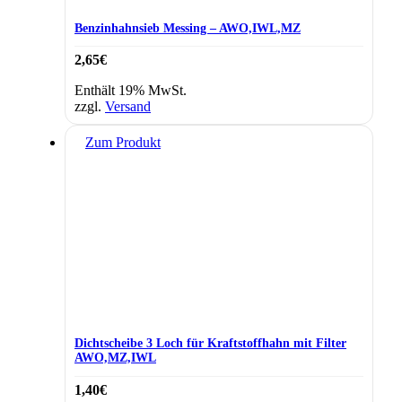
Benzinhahnsieb Messing – AWO,IWL,MZ
2,65
€
Enthält 19% MwSt.
zzgl.
Versand
Zum Produkt
Dichtscheibe 3 Loch für Kraftstoffhahn mit Filter
AWO,MZ,IWL
1,40
€