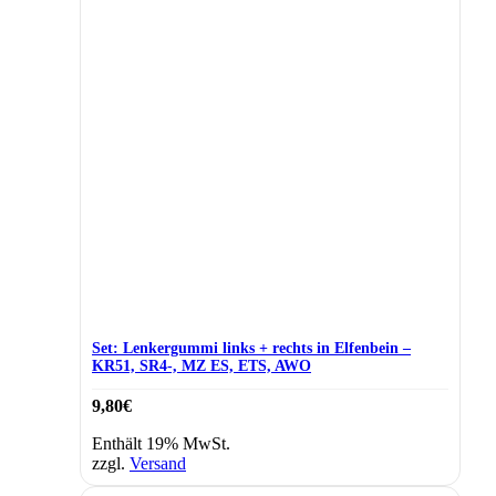
Set: Lenkergummi links + rechts in Elfenbein –
KR51, SR4-, MZ ES, ETS, AWO
9,80
€
Enthält 19% MwSt.
zzgl.
Versand