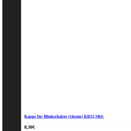
Kappe für Blinkschalter (chrom) KR51,SR4-
8,30
€