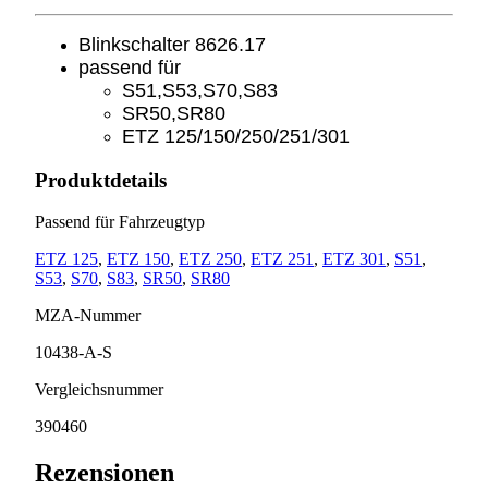
Blinkschalter 8626.17
passend für
S51,S53,S70,S83
SR50,SR80
ETZ 125/150/250/251/301
Produktdetails
Passend für Fahrzeugtyp
ETZ 125
,
ETZ 150
,
ETZ 250
,
ETZ 251
,
ETZ 301
,
S51
,
S53
,
S70
,
S83
,
SR50
,
SR80
MZA-Nummer
10438-A-S
Vergleichsnummer
390460
Rezensionen