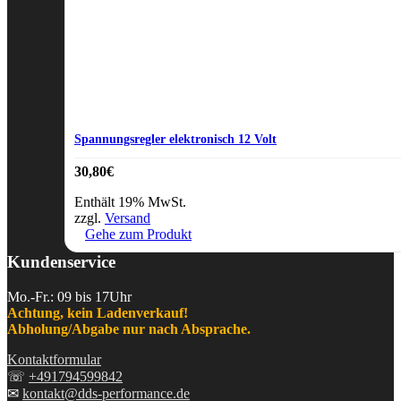
Spannungsregler elektronisch 12 Volt
30,80
€
Enthält 19% MwSt.
zzgl.
Versand
Gehe zum Produkt
Kundenservice
Mo.-Fr.: 09 bis 17Uhr
Achtung, kein Ladenverkauf!
Abholung/Abgabe nur nach Absprache.
Kontaktformular
☏
+491794599842
✉
kontakt@dds-performance.de