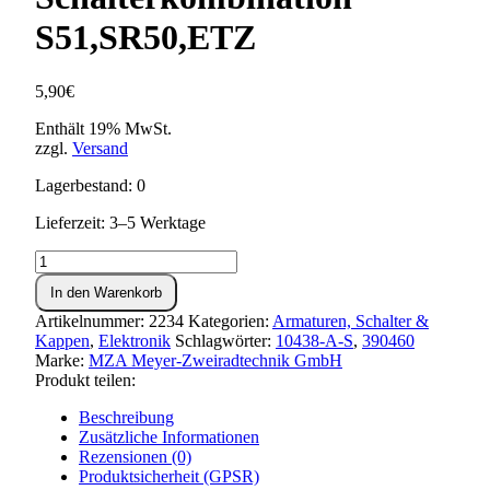
S51,SR50,ETZ
5,90
€
Enthält 19% MwSt.
zzgl.
Versand
Lagerbestand: 0
Lieferzeit: 3–5 Werktage
Blinkerschalter
für
In den Warenkorb
Schalterkombination
S51,SR50,ETZ
Artikelnummer:
2234
Kategorien:
Armaturen, Schalter &
Menge
Kappen
,
Elektronik
Schlagwörter:
10438-A-S
,
390460
Marke:
MZA Meyer-Zweiradtechnik GmbH
Produkt teilen:
Beschreibung
Zusätzliche Informationen
Rezensionen (0)
Produktsicherheit (GPSR)