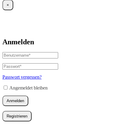
×
Anmelden
Benutzername
oder
E-
Passwort
*
Erforderlich
Mail-
Adresse
*
Passwort vergessen?
Erforderlich
Angemeldet bleiben
Anmelden
Registrieren