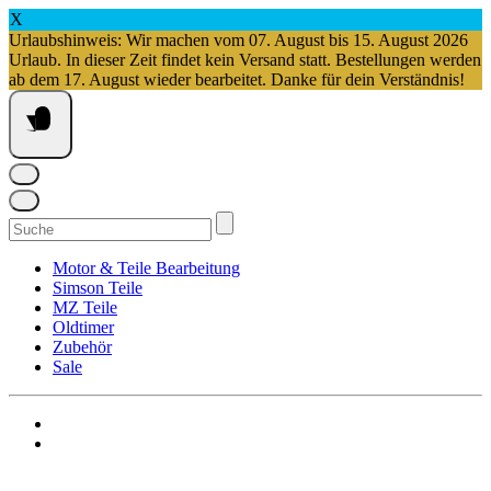
X
Urlaubshinweis: Wir machen vom 07. August bis 15. August 2026
Urlaub. In dieser Zeit findet kein Versand statt. Bestellungen werden
ab dem 17. August wieder bearbeitet. Danke für dein Verständnis!
Springe
zum
Inhalt
Suchen
nach:
Motor & Teile Bearbeitung
Simson Teile
MZ Teile
Oldtimer
Zubehör
Sale