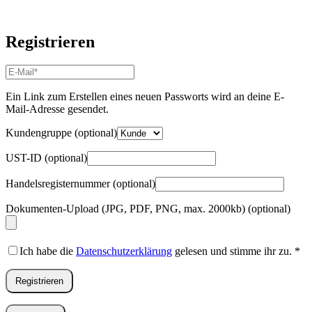
Registrieren
E-
Mail-
Adresse
*
Ein Link zum Erstellen eines neuen Passworts wird an deine E-
Erforderlich
Mail-Adresse gesendet.
Kundengruppe
(optional)
UST-ID
(optional)
Handelsregisternummer
(optional)
Dokumenten-Upload (JPG, PDF, PNG, max. 2000kb)
(optional)
Ich habe die
Datenschutzerklärung
gelesen und stimme ihr zu.
*
Registrieren