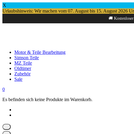
X
Urlaubshinweis: Wir machen vom 07. August bis 15. August 2026 Urlau
Springe
🚚 Kostenloser
zum
Inhalt
Motor & Teile Bearbeitung
Simson Teile
MZ Teile
Oldtimer
Zubehör
Sale
0
Es befinden sich keine Produkte im Warenkorb.