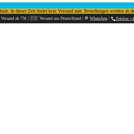
b. In dieser Zeit findet kein Versand statt. Bestellungen werden ab d
 Versand ab 75€ | 🇩🇪 Versand aus Deutschland | 💬
WhatsApp
/
Telefon +