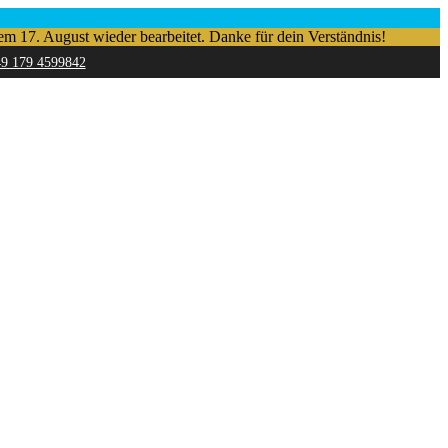
em 17. August wieder bearbeitet. Danke für dein Verständnis!
49 179 4599842