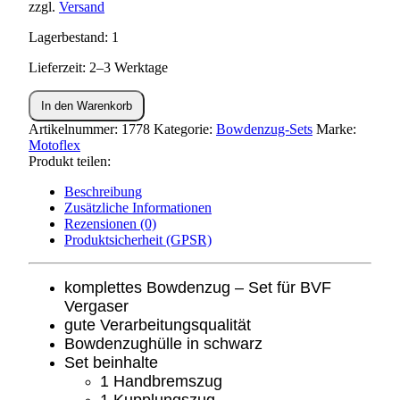
zzgl.
Versand
Lagerbestand: 1
Lieferzeit: 2–3 Werktage
Bowdenzug
In den Warenkorb
Set
KR51/2
Artikelnummer:
1778
Kategorie:
Bowdenzug-Sets
Marke:
Menge
Motoflex
Produkt teilen:
Beschreibung
Zusätzliche Informationen
Rezensionen (0)
Produktsicherheit (GPSR)
komplettes Bowdenzug – Set für BVF
Vergaser
gute Verarbeitungsqualität
Bowdenzughülle in schwarz
Set beinhalte
1 Handbremszug
1 Kupplungszug