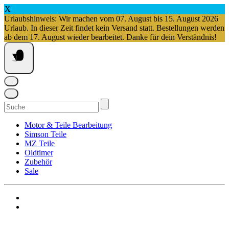
X
Urlaubshinweis: Wir machen vom 07. August bis 15. August 2026
Urlaub. In dieser Zeit findet kein Versand statt. Bestellungen werden
ab dem 17. August wieder bearbeitet. Danke für dein Verständnis!
Springe
zum
Inhalt
Suchen
nach:
Motor & Teile Bearbeitung
Simson Teile
MZ Teile
Oldtimer
Zubehör
Sale