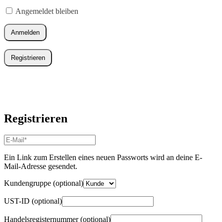
Erforderlich
Angemeldet bleiben
Anmelden
Registrieren
Registrieren
E-
Mail-
Adresse
*
Ein Link zum Erstellen eines neuen Passworts wird an deine E-
Erforderlich
Mail-Adresse gesendet.
Kundengruppe
(optional)
UST-ID
(optional)
Handelsregisternummer
(optional)