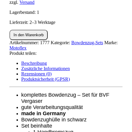
zzgl.
Versand
Lagerbestand: 1
Lieferzeit: 2–3 Werktage
Bowdenzug
In den Warenkorb
Set
S50
Artikelnummer:
1777
Kategorie:
Bowdenzug-Sets
Marke:
Menge
Motoflex
Produkt teilen:
Beschreibung
Zusätzliche Informationen
Rezensionen (0)
Produktsicherheit (GPSR)
komplettes Bowdenzug – Set für BVF
Vergaser
gute Verarbeitungsqualität
made in Germany
Bowdenzughülle in schwarz
Set beinhalte
1 Handbremszug