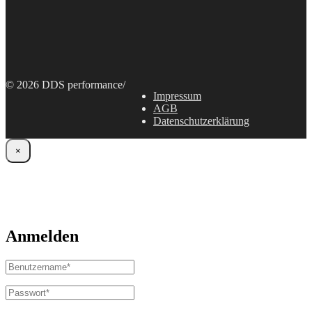
© 2026 DDS performance
/
Impressum
AGB
Datenschutzerklärung
×
Anmelden
Benutzername
oder
E-
Passwort
*
Erforderlich
Mail-