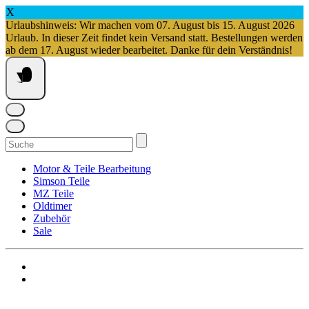
X
Urlaubshinweis: Wir machen vom 07. August bis 15. August 2026
Urlaub. In dieser Zeit findet kein Versand statt. Bestellungen werden
ab dem 17. August wieder bearbeitet. Danke für dein Verständnis!
Springe
zum
Inhalt
Suchen
nach:
Motor & Teile Bearbeitung
Simson Teile
MZ Teile
Oldtimer
Zubehör
Sale