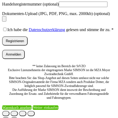
Handelsregisternummer
(optional)
Dokumenten-Upload (JPG, PDF, PNG, max. 2000kb)
(optional)
Ich habe die
Datenschutzerklärung
gelesen und stimme ihr zu.
*
Registrieren
Anmelden
** keine Zulassung im Bereich der StVZO
Exclusive Lizenznehmerin der eingetragenen Marke SIMSON ist die MZA Meyer
Zweiradtechnik GmbH.
Bitte beachten Sie: das Shop-Angebot auf diesen Seiten umfasst nicht nur solche
SIMSON-Originalersatzteile der Firma MZA sondern auch Produkte Dritter, die
lediglich passend für SIMSON-Zweiradfahrzeuge sind.
Die Aufführung der Marke SIMSON dient insoweit der Beschreibung und
Zuordnung der Ersatz- und Zubehörteile für die verwendbaren Fahrzeugmodelle
und Fahrzeugtypen.
Warenkorb ansehen
Weiter einkaufen