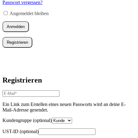
Adresse
*
Passwort vergessen?
Erforderlich
Angemeldet bleiben
Anmelden
Registrieren
Registrieren
E-
Mail-
Adresse
*
Ein Link zum Erstellen eines neuen Passworts wird an deine E-
Erforderlich
Mail-Adresse gesendet.
Kundengruppe
(optional)
UST-ID
(optional)