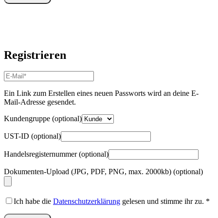
Registrieren
E-
Mail-
Adresse
*
Ein Link zum Erstellen eines neuen Passworts wird an deine E-
Erforderlich
Mail-Adresse gesendet.
Kundengruppe
(optional)
UST-ID
(optional)
Handelsregisternummer
(optional)
Dokumenten-Upload (JPG, PDF, PNG, max. 2000kb)
(optional)
Ich habe die
Datenschutzerklärung
gelesen und stimme ihr zu.
*