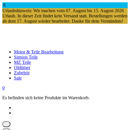
X
Urlaubshinweis: Wir machen vom 07. August bis 15. August 2026
Urlaub. In dieser Zeit findet kein Versand statt. Bestellungen werden
ab dem 17. August wieder bearbeitet. Danke für dein Verständnis!
Springe
zum
Inhalt
Motor & Teile Bearbeitung
Simson Teile
MZ Teile
Oldtimer
Zubehör
Sale
0
Es befinden sich keine Produkte im Warenkorb.