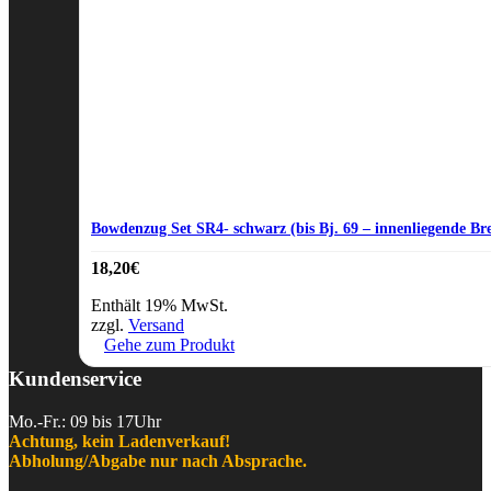
Bowdenzug Set SR4- schwarz (bis Bj. 69 – innenliegende B
18,20
€
Enthält 19% MwSt.
zzgl.
Versand
Gehe zum Produkt
Kundenservice
Mo.-Fr.: 09 bis 17Uhr
Achtung, kein Ladenverkauf!
Abholung/Abgabe nur nach Absprache.