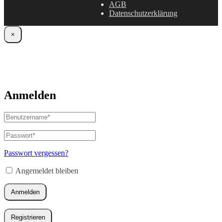
AGB
Datenschutzerklärung
×
Anmelden
Benutzername
oder
E-
Passwort
*
Erforderlich
Mail-
Adresse
*
Passwort vergessen?
Erforderlich
Angemeldet bleiben
Anmelden
Registrieren