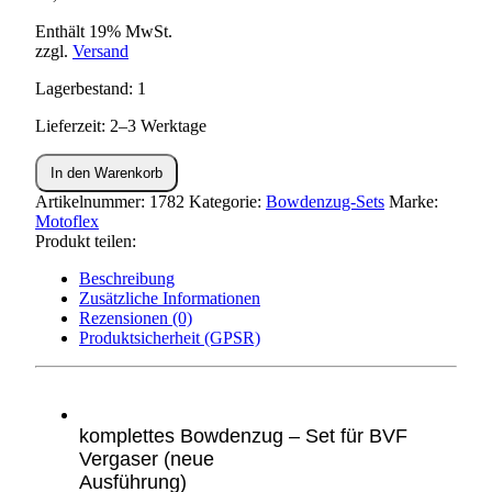
Enthält 19% MwSt.
zzgl.
Versand
Lagerbestand: 1
Lieferzeit: 2–3 Werktage
Bowdenzug
In den Warenkorb
Set
KR51/1
Artikelnummer:
1782
Kategorie:
Bowdenzug-Sets
Marke:
(Gewinde
Motoflex
in
Produkt teilen:
Nabe)
Beschreibung
Menge
Zusätzliche Informationen
Rezensionen (0)
Produktsicherheit (GPSR)
komplettes Bowdenzug – Set für BVF
Vergaser (neue
Ausführung)