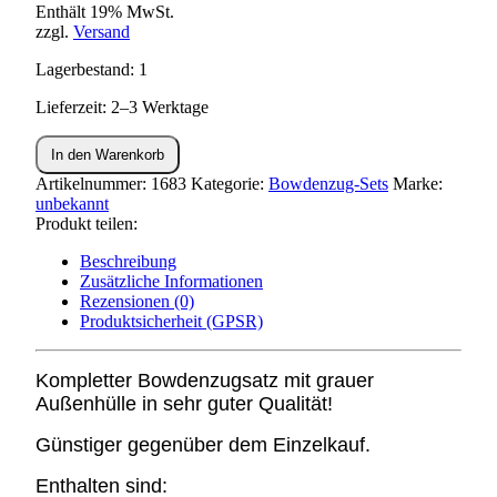
Enthält 19% MwSt.
zzgl.
Versand
Lagerbestand: 1
Lieferzeit: 2–3 Werktage
Bowdenzug
In den Warenkorb
Set
SR2
Artikelnummer:
1683
Kategorie:
Bowdenzug-Sets
Marke:
grau
unbekannt
(ab
Produkt teilen:
Fahrgestell
Beschreibung
833190)
Zusätzliche Informationen
Menge
Rezensionen (0)
Produktsicherheit (GPSR)
Kompletter Bowdenzugsatz mit grauer
Außenhülle in sehr guter Qualität!
Günstiger gegenüber dem Einzelkauf.
Enthalten sind: