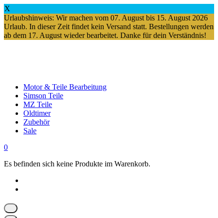
X
Urlaubshinweis: Wir machen vom 07. August bis 15. August 2026
Urlaub. In dieser Zeit findet kein Versand statt. Bestellungen werden
ab dem 17. August wieder bearbeitet. Danke für dein Verständnis!
Springe
zum
Inhalt
Motor & Teile Bearbeitung
Simson Teile
MZ Teile
Oldtimer
Zubehör
Sale
0
Es befinden sich keine Produkte im Warenkorb.