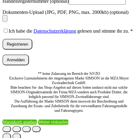
Handelsregisternummer
(optional)
Dokumenten-Upload (JPG, PDF, PNG, max. 2000kb)
(optional)
Ich habe die
Datenschutzerklärung
gelesen und stimme ihr zu.
*
Registrieren
Anmelden
** keine Zulassung im Bereich der StVZO
Exclusive Lizenznehmerin der eingetragenen Marke SIMSON ist die MZA Meyer
Zweiradtechnik GmbH.
Bitte beachten Sie: das Shop-Angebot auf diesen Seiten umfasst nicht nur solche
SIMSON-Originalersatzteile der Firma MZA sondern auch Produkte Dritter, die
lediglich passend für SIMSON-Zweiradfahrzeuge sind.
Die Aufführung der Marke SIMSON dient insoweit der Beschreibung und
Zuordnung der Ersatz- und Zubehörteile für die verwendbaren Fahrzeugmodelle
und Fahrzeugtypen.
Warenkorb ansehen
Weiter einkaufen