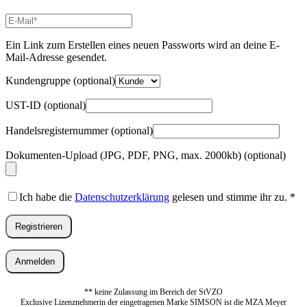
E-
Mail-
Adresse
*
Ein Link zum Erstellen eines neuen Passworts wird an deine E-
Erforderlich
Mail-Adresse gesendet.
Kundengruppe
(optional)
UST-ID
(optional)
Handelsregisternummer
(optional)
Dokumenten-Upload (JPG, PDF, PNG, max. 2000kb)
(optional)
Ich habe die
Datenschutzerklärung
gelesen und stimme ihr zu.
*
Registrieren
Anmelden
** keine Zulassung im Bereich der StVZO
Exclusive Lizenznehmerin der eingetragenen Marke SIMSON ist die MZA Meyer