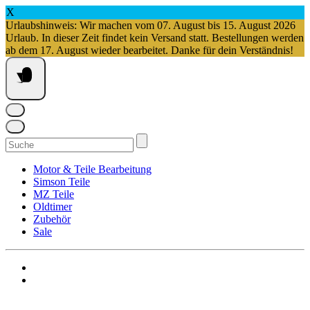
X
Urlaubshinweis: Wir machen vom 07. August bis 15. August 2026
Urlaub. In dieser Zeit findet kein Versand statt. Bestellungen werden
ab dem 17. August wieder bearbeitet. Danke für dein Verständnis!
Springe
zum
Inhalt
Suchen
nach:
Motor & Teile Bearbeitung
Simson Teile
MZ Teile
Oldtimer
Zubehör
Sale