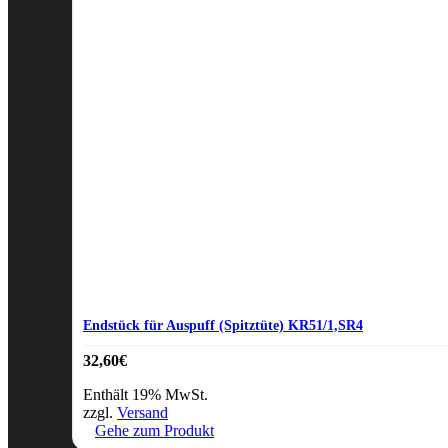
Endstück für Auspuff (Spitztüte) KR51/1,SR4
32,60
€
Enthält 19% MwSt.
zzgl.
Versand
Gehe zum Produkt