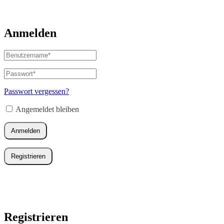
Anmelden
Benutzername
oder
E-
Passwort
*
Erforderlich
Mail-
Adresse
*
Passwort vergessen?
Erforderlich
Angemeldet bleiben
Anmelden
Registrieren
Registrieren