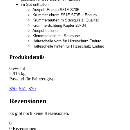
im Set enthalten:
Auspuff Enduro S51E.S70E
Krümmer chrom S51E.S70E – Enduro
Krümmermutter im Stahlguß 1. Qualität
Krümmerdichtung Kupfer 28×34
Auspuffschelle
Klemmschelle mit Schraube
Halteschelle vorn für Hitzeschutz Enduro
Halteschelle hinten für Hitzeschutz Enduro
Produktdetails
Gewicht
2,915 kg
Passend für Fahrzeugtyp
S50
,
S51
,
S70
Rezensionen
Es gibt noch keine Rezensionen.
0
0
Rezensionen