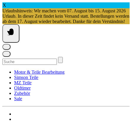
X
Urlaubshinweis: Wir machen vom 07. August bis 15. August 2026
Urlaub. In dieser Zeit findet kein Versand statt. Bestellungen werden
ab dem 17. August wieder bearbeitet. Danke für dein Verständnis!
Springe
zum
Inhalt
Suchen
nach:
Motor & Teile Bearbeitung
Simson Teile
MZ Teile
Oldtimer
Zubehör
Sale