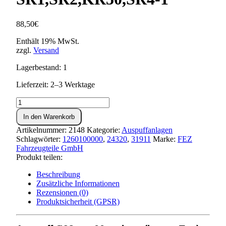
88,50
€
Enthält 19% MwSt.
zzgl.
Versand
Lagerbestand: 1
Lieferzeit: 2–3 Werktage
Auspuff
Ø28mm
In den Warenkorb
-
66cm
Artikelnummer:
2148
Kategorie:
Auspuffanlagen
lang
Schlagwörter:
1260100000
,
24320
,
31911
Marke:
FEZ
(langer
Fahrzeugteile GmbH
Typ)
Produkt teilen:
-
SR1,SR2,KR50,SR4-
Beschreibung
1
Zusätzliche Informationen
Menge
Rezensionen (0)
Produktsicherheit (GPSR)