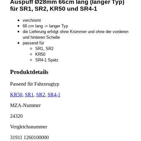
Auspuff Ø28mm 66cm lang (langer Typ)
für SR1, SR2, KR50 und SR4-1
verchromt
66 cm lang -> langer Typ
die Lieferung erfolgt ohne Krümmer und ohne der vorderen
und hinteren Schelle
passend für
SR1, SR2
KR50
SR4-1 Spatz
Produktdetails
Passend für Fahrzeugtyp
KR50
,
SR1
,
SR2
,
SR4-1
MZA-Nummer
24320
Vergleichsnummer
31911 1260100000