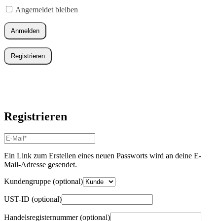
Angemeldet bleiben
Anmelden
Registrieren
Registrieren
E-
Mail-
Adresse
*
Ein Link zum Erstellen eines neuen Passworts wird an deine E-
Erforderlich
Mail-Adresse gesendet.
Kundengruppe
(optional)
UST-ID
(optional)
Handelsregisternummer
(optional)