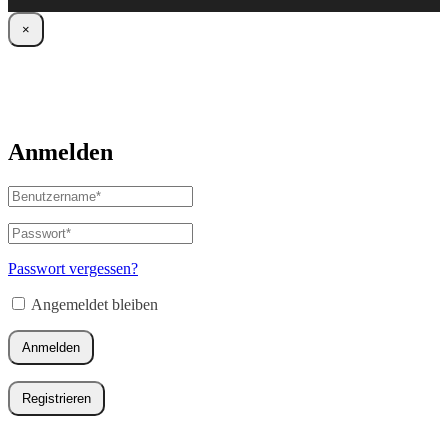
×
Anmelden
Benutzername
oder
E-
Passwort
*
Erforderlich
Mail-
Adresse
*
Passwort vergessen?
Erforderlich
Angemeldet bleiben
Anmelden
Registrieren