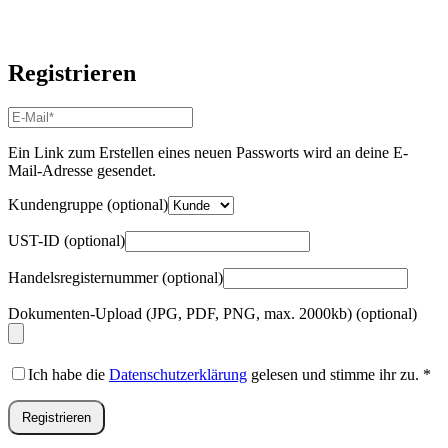
Registrieren
E-
Mail-
Adresse
*
Ein Link zum Erstellen eines neuen Passworts wird an deine E-
Erforderlich
Mail-Adresse gesendet.
Kundengruppe
(optional)
UST-ID
(optional)
Handelsregisternummer
(optional)
Dokumenten-Upload (JPG, PDF, PNG, max. 2000kb)
(optional)
Ich habe die
Datenschutzerklärung
gelesen und stimme ihr zu.
*
Registrieren