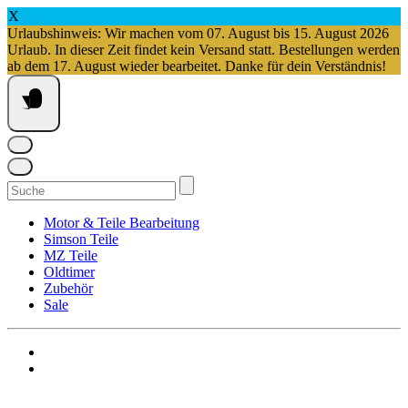
X
Urlaubshinweis: Wir machen vom 07. August bis 15. August 2026
Urlaub. In dieser Zeit findet kein Versand statt. Bestellungen werden
ab dem 17. August wieder bearbeitet. Danke für dein Verständnis!
Springe
zum
Inhalt
Suchen
nach:
Motor & Teile Bearbeitung
Simson Teile
MZ Teile
Oldtimer
Zubehör
Sale