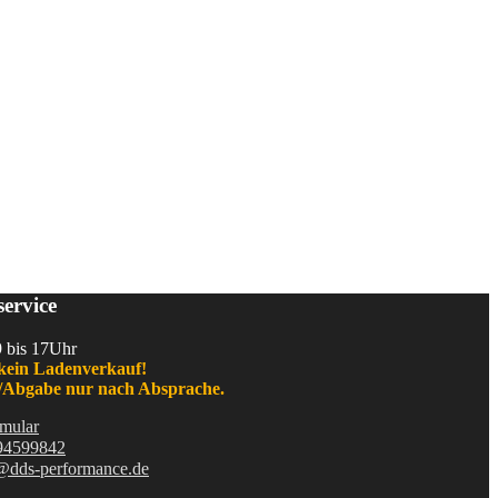
ervice
9 bis 17Uhr
kein Ladenverkauf!
Abgabe nur nach Absprache.
mular
94599842
@dds-performance.de