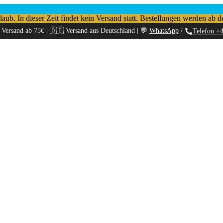
b. In dieser Zeit findet kein Versand statt. Bestellungen werden ab d
 Versand ab 75€ | 🇩🇪 Versand aus Deutschland | 💬
WhatsApp
/
Telefon +