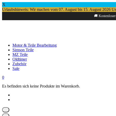
X
Urlaubshinweis: Wir machen vom 07. August bis 15. August 2026 Urlau
Springe
🚚 Kostenloser
zum
Inhalt
Motor & Teile Bearbeitung
Simson Teile
MZ Teile
Oldtimer
Zubehör
Sale
0
Es befinden sich keine Produkte im Warenkorb.