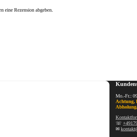
en eine Rezension abgeben.
Kundens
Mo.-Fr.: 0
Achtung, 
Abholung/
Kontaktfor
☏
+4917
✉
kontakt