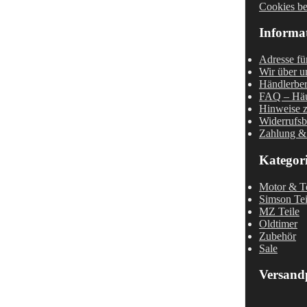
Cookies be
Informa
Adresse fü
Wir über u
Händlerber
FAQ – Häu
Hinweise z
Widerrufsb
Zahlung &
Kategor
Motor & Te
Simson Tei
MZ Teile
Oldtimer
Zubehör
Sale
Versand