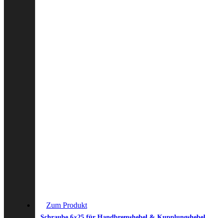
Zum Produkt
Schraube 6×25 für Handbremshebel & Kupplungshebel