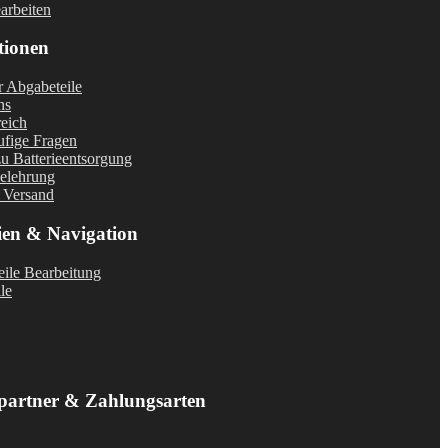
arbeiten
tionen
r Abgabeteile
ns
eich
fige Fragen
u Batterieentsorgung
elehrung
 Versand
ien & Navigation
ile Bearbeitung
le
partner & Zahlungsarten