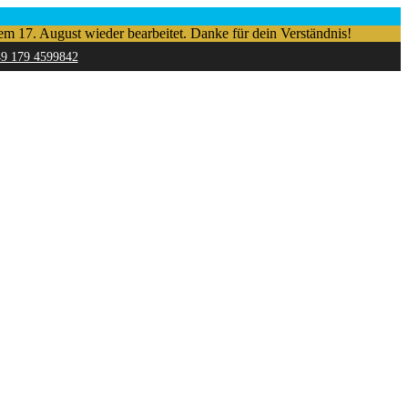
em 17. August wieder bearbeitet. Danke für dein Verständnis!
49 179 4599842