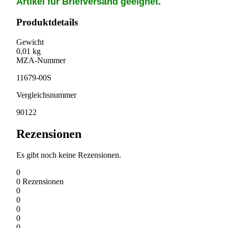
Artikel für Briefversand geeignet.
Produktdetails
Gewicht
0,01 kg
MZA-Nummer
11679-00S
Vergleichsnummer
90122
Rezensionen
Es gibt noch keine Rezensionen.
0
0
Rezensionen
0
0
0
0
0