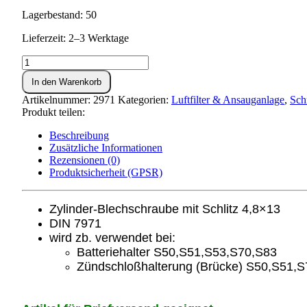
Lagerbestand: 50
Lieferzeit: 2–3 Werktage
Blechschraube
4,2x9,5
In den Warenkorb
DIN
7971
Artikelnummer:
2971
Kategorien:
Luftfilter & Ansauganlage
,
Sch
Menge
Produkt teilen:
Beschreibung
Zusätzliche Informationen
Rezensionen (0)
Produktsicherheit (GPSR)
Zylinder-Blechschraube mit Schlitz 4,8×13
DIN 7971
wird zb. verwendet bei:
Batteriehalter S50,S51,S53,S70,S83
Zündschloßhalterung (Brücke) S50,S51,S