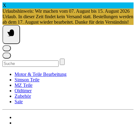
X
Urlaubshinweis: Wir machen vom 07. August bis 15. August 2026
Urlaub. In dieser Zeit findet kein Versand statt. Bestellungen werden
ab dem 17. August wieder bearbeitet. Danke für dein Verständnis!
Springe
zum
Inhalt
Suchen
nach:
Motor & Teile Bearbeitung
Simson Teile
MZ Teile
Oldtimer
Zubehör
Sale