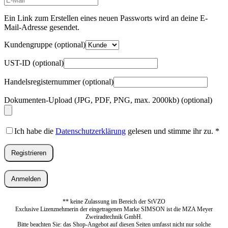
Mail-
Adresse
*
Ein Link zum Erstellen eines neuen Passworts wird an deine E-
Erforderlich
Mail-Adresse gesendet.
Kundengruppe
(optional)
UST-ID
(optional)
Handelsregisternummer
(optional)
Dokumenten-Upload (JPG, PDF, PNG, max. 2000kb)
(optional)
Ich habe die
Datenschutzerklärung
gelesen und stimme ihr zu.
*
Registrieren
Anmelden
** keine Zulassung im Bereich der StVZO
Exclusive Lizenznehmerin der eingetragenen Marke SIMSON ist die MZA Meyer
Zweiradtechnik GmbH.
Bitte beachten Sie: das Shop-Angebot auf diesen Seiten umfasst nicht nur solche