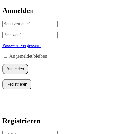
Anmelden
Benutzername
oder
E-
Passwort
*
Erforderlich
Mail-
Adresse
*
Passwort vergessen?
Erforderlich
Angemeldet bleiben
Anmelden
Registrieren
Registrieren
E-