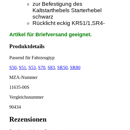
zur Befestigung des
Kaltstarthebels Starterhebel
schwarz
Rücklicht eckig KR51/1,SR4-
Artikel für Briefversand geeignet.
Produktdetails
Passend für Fahrzeugtyp
S50
,
S51
,
S53
,
S70
,
S83
,
SR50
,
SR80
MZA-Nummer
11635-00S
Vergleichsnummer
90434
Rezensionen