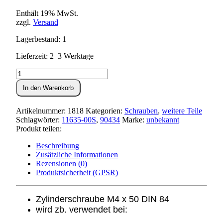
Enthält 19% MwSt.
zzgl.
Versand
Lagerbestand: 1
Lieferzeit: 2–3 Werktage
Zylinderschraube
M4x50
In den Warenkorb
DIN
84
Menge
Artikelnummer:
1818
Kategorien:
Schrauben
,
weitere Teile
Schlagwörter:
11635-00S
,
90434
Marke:
unbekannt
Produkt teilen:
Beschreibung
Zusätzliche Informationen
Rezensionen (0)
Produktsicherheit (GPSR)
Zylinderschraube M4 x 50
DIN 84
wird zb. verwendet bei: