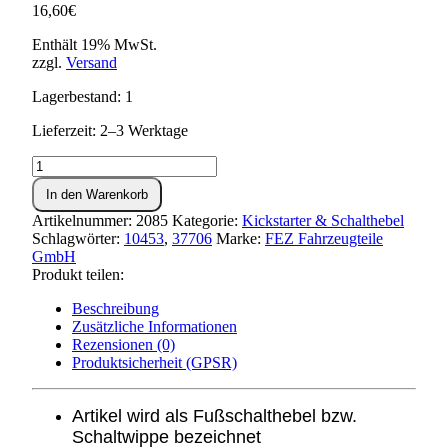
16,60
€
Enthält 19% MwSt.
zzgl.
Versand
Lagerbestand: 1
Lieferzeit: 2–3 Werktage
Fußschalthebel
KR51/1
In den Warenkorb
(alter
Typ)
Artikelnummer:
2085
Kategorie:
Kickstarter & Schalthebel
Menge
Schlagwörter:
10453
,
37706
Marke:
FEZ Fahrzeugteile
GmbH
Produkt teilen:
Beschreibung
Zusätzliche Informationen
Rezensionen (0)
Produktsicherheit (GPSR)
Artikel wird als Fußschalthebel bzw.
Schaltwippe bezeichnet