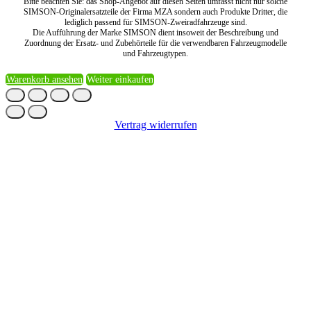
Bitte beachten Sie: das Shop-Angebot auf diesen Seiten umfasst nicht nur solche
SIMSON-Originalersatzteile der Firma MZA sondern auch Produkte Dritter, die
lediglich passend für SIMSON-Zweiradfahrzeuge sind.
Die Aufführung der Marke SIMSON dient insoweit der Beschreibung und
Zuordnung der Ersatz- und Zubehörteile für die verwendbaren Fahrzeugmodelle
und Fahrzeugtypen.
Warenkorb ansehen
Weiter einkaufen
Vertrag widerrufen