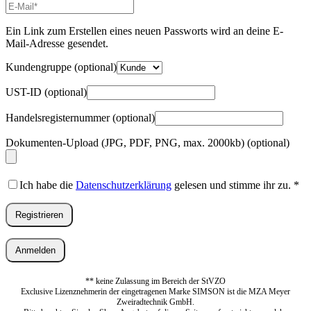
E-
Mail-
Adresse
*
Ein Link zum Erstellen eines neuen Passworts wird an deine E-
Erforderlich
Mail-Adresse gesendet.
Kundengruppe
(optional)
UST-ID
(optional)
Handelsregisternummer
(optional)
Dokumenten-Upload (JPG, PDF, PNG, max. 2000kb)
(optional)
Ich habe die
Datenschutzerklärung
gelesen und stimme ihr zu.
*
Registrieren
Anmelden
** keine Zulassung im Bereich der StVZO
Exclusive Lizenznehmerin der eingetragenen Marke SIMSON ist die MZA Meyer
Zweiradtechnik GmbH.