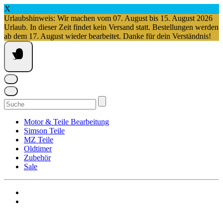
X
Urlaubshinweis: Wir machen vom 07. August bis 15. August 2026
Urlaub. In dieser Zeit findet kein Versand statt. Bestellungen werden
ab dem 17. August wieder bearbeitet. Danke für dein Verständnis!
Springe
zum
Inhalt
Suchen
nach:
Motor & Teile Bearbeitung
Simson Teile
MZ Teile
Oldtimer
Zubehör
Sale