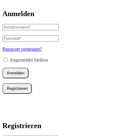
Anmelden
Benutzername
oder
E-
Passwort
*
Erforderlich
Mail-
Adresse
*
Passwort vergessen?
Erforderlich
Angemeldet bleiben
Anmelden
Registrieren
Registrieren