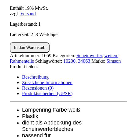
Enthält 19% MwSt.
zzgl.
Versand
Lagerbestand: 1
Lieferzeit: 2–3 Werktage
Scheinwerferring
In den Warenkorb
weiß
KR51,SR4-
Artikelnummer:
1669
Kategorien:
Scheinwerfer
,
weitere
Menge
Rahmenteile
Schlagwörter:
10200
,
34063
Marke:
Simson
Produkt teilen:
Beschreibung
Zusätzliche Informationen
Rezensionen (0)
Produktsicherheit (GPSR)
Lampenring Farbe weiß
Plastik
dient als Abdeckung des
Scheinwerferbleches
passend für