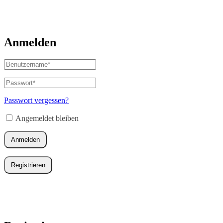
Anmelden
Benutzername
oder
E-
Passwort
*
Erforderlich
Mail-
Adresse
*
Passwort vergessen?
Erforderlich
Angemeldet bleiben
Anmelden
Registrieren