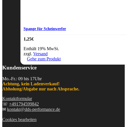
Spange für Scheinwerfer
1,25
€
Enthält 19% MwSt.
zzgl.
Versand
Gehe zum Produkt
Kundenservice
Mo.-Fr.: 09 bis 17Uhr
Achtung, kein Ladenverkauf!
Abholung/Abgabe nur nach Absprache.
Kontaktformular
☏
+491794599842
✉
kontakt@dds-performance.de
Cookies bearbeiten