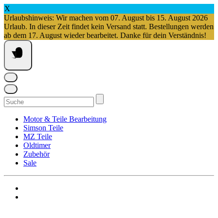
X
Urlaubshinweis: Wir machen vom 07. August bis 15. August 2026
Urlaub. In dieser Zeit findet kein Versand statt. Bestellungen werden
ab dem 17. August wieder bearbeitet. Danke für dein Verständnis!
Springe
zum
Inhalt
Suchen
nach:
Motor & Teile Bearbeitung
Simson Teile
MZ Teile
Oldtimer
Zubehör
Sale