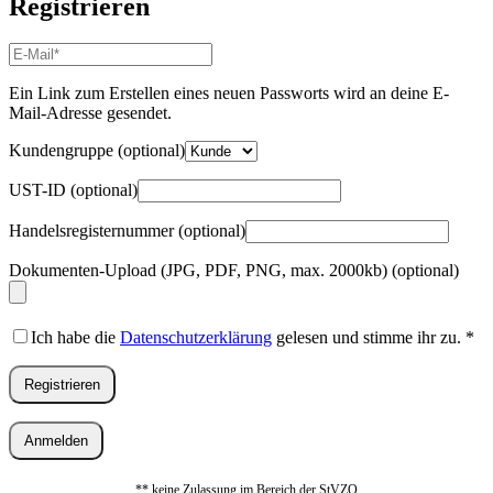
Registrieren
E-
Mail-
Adresse
*
Ein Link zum Erstellen eines neuen Passworts wird an deine E-
Erforderlich
Mail-Adresse gesendet.
Kundengruppe
(optional)
UST-ID
(optional)
Handelsregisternummer
(optional)
Dokumenten-Upload (JPG, PDF, PNG, max. 2000kb)
(optional)
Ich habe die
Datenschutzerklärung
gelesen und stimme ihr zu.
*
Registrieren
Anmelden
** keine Zulassung im Bereich der StVZO