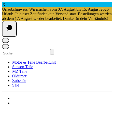
X
Urlaubshinweis: Wir machen vom 07. August bis 15. August 2026
Urlaub. In dieser Zeit findet kein Versand statt. Bestellungen werden
ab dem 17. August wieder bearbeitet. Danke für dein Verständnis!
Springe
zum
Inhalt
Suchen
nach:
Motor & Teile Bearbeitung
Simson Teile
MZ Teile
Oldtimer
Zubehör
Sale