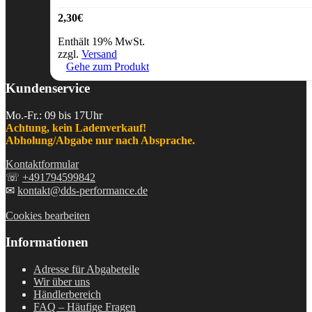
2,30
€
Enthält 19% MwSt.
zzgl.
Versand
Gehe zum Produkt
Kundenservice
Mo.-Fr.: 09 bis 17Uhr
Achtung, kein Ladenverkauf!
Abholung/Abgabe nur nach Absprache.
Kontaktformular
☏
+491794599842
✉
kontakt@dds-performance.de
Cookies bearbeiten
Informationen
Adresse für Abgabeteile
Wir über uns
Händlerbereich
FAQ – Häufige Fragen