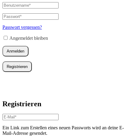
Benutzername
oder
E-
Passwort
*
Erforderlich
Mail-
Adresse
*
Passwort vergessen?
Erforderlich
Angemeldet bleiben
Anmelden
Registrieren
Registrieren
E-
Mail-
Adresse
*
Ein Link zum Erstellen eines neuen Passworts wird an deine E-
Erforderlich
Mail-Adresse gesendet.