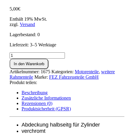
5,00
€
Enthält 19% MwSt.
zzgl.
Versand
Lagerbestand: 0
Lieferzeit: 3–5 Werktage
Halbschale
für
In den Warenkorb
Zylinder
verchromt
Artikelnummer:
1675
Kategorien:
Motorenteile
,
weitere
KR51/1,SR4-,DUO
Rahmenteile
Marke:
FEZ Fahrzeugteile GmbH
Menge
Produkt teilen:
Beschreibung
Zusätzliche Informationen
Rezensionen (0)
Produktsicherheit (GPSR)
Abdeckung halbseitg für Zylinder
verchromt