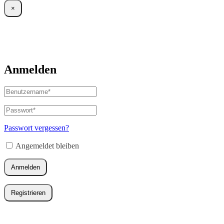
×
Anmelden
Benutzername
oder
E-
Passwort
*
Erforderlich
Mail-
Adresse
*
Passwort vergessen?
Erforderlich
Angemeldet bleiben
Anmelden
Registrieren