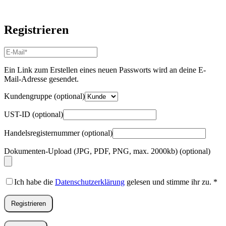
Registrieren
E-
Mail-
Adresse
*
Ein Link zum Erstellen eines neuen Passworts wird an deine E-
Erforderlich
Mail-Adresse gesendet.
Kundengruppe
(optional)
UST-ID
(optional)
Handelsregisternummer
(optional)
Dokumenten-Upload (JPG, PDF, PNG, max. 2000kb)
(optional)
Ich habe die
Datenschutzerklärung
gelesen und stimme ihr zu.
*
Registrieren