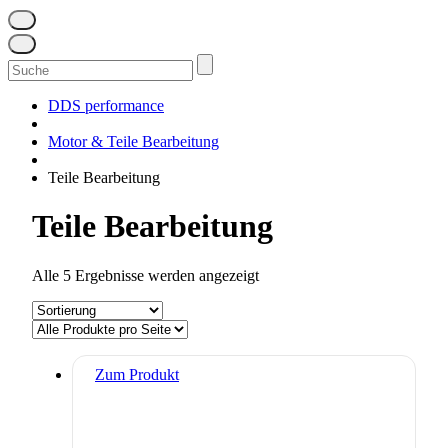
Suchen
nach:
DDS performance
Motor & Teile Bearbeitung
Teile Bearbeitung
Teile Bearbeitung
Alle 5 Ergebnisse werden angezeigt
Dieses
Zum Produkt
Produkt
weist
mehrere
Varianten