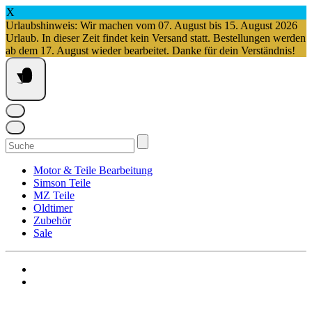
X
Urlaubshinweis: Wir machen vom 07. August bis 15. August 2026
Urlaub. In dieser Zeit findet kein Versand statt. Bestellungen werden
ab dem 17. August wieder bearbeitet. Danke für dein Verständnis!
Springe
zum
Inhalt
Suchen
nach:
Motor & Teile Bearbeitung
Simson Teile
MZ Teile
Oldtimer
Zubehör
Sale