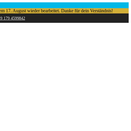
em 17. August wieder bearbeitet. Danke für dein Verständnis!
49 179 4599842