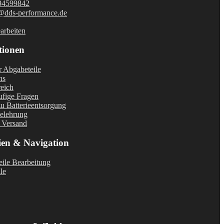
94599842
@dds-performance.de
arbeiten
tionen
r Abgabeteile
ns
eich
fige Fragen
u Batterieentsorgung
elehrung
 Versand
ien & Navigation
ile Bearbeitung
le