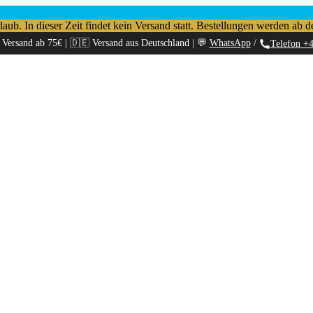
b. In dieser Zeit findet kein Versand statt. Bestellungen werden ab d
 Versand ab 75€ | 🇩🇪 Versand aus Deutschland | 💬
WhatsApp
/
Telefon +