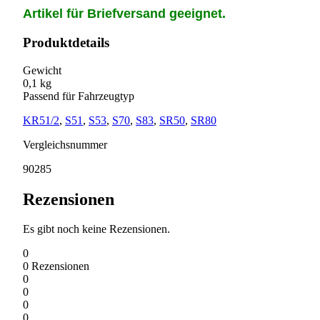
Artikel für Briefversand geeignet.
Produktdetails
Gewicht
0,1 kg
Passend für Fahrzeugtyp
KR51/2
,
S51
,
S53
,
S70
,
S83
,
SR50
,
SR80
Vergleichsnummer
90285
Rezensionen
Es gibt noch keine Rezensionen.
0
0
Rezensionen
0
0
0
0