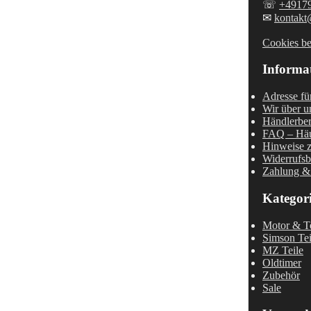
☏
+4917
✉
kontakt
Cookies be
Informa
Adresse fü
Wir über u
Händlerber
FAQ – Häu
Hinweise z
Widerrufsb
Zahlung &
Kategor
Motor & Te
Simson Tei
MZ Teile
Oldtimer
Zubehör
Sale