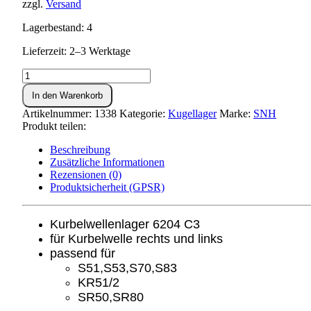
zzgl.
Versand
Lagerbestand: 4
Lieferzeit: 2–3 Werktage
Kugellager
6204
In den Warenkorb
C3
(SNH)
Artikelnummer:
1338
Kategorie:
Kugellager
Marke:
SNH
Menge
Produkt teilen:
Beschreibung
Zusätzliche Informationen
Rezensionen (0)
Produktsicherheit (GPSR)
Kurbelwellenlager 6204 C3
für Kurbelwelle rechts und links
passend für
S51,S53,S70,S83
KR51/2
SR50,SR80