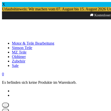
X
Urlaubshinweis: Wir machen vom 07. August bis 15. August 2026 Urlau
Springe
🚚 Kostenloser
zum
Inhalt
Motor & Teile Bearbeitung
Simson Teile
MZ Teile
Oldtimer
Zubehör
Sale
0
Es befinden sich keine Produkte im Warenkorb.