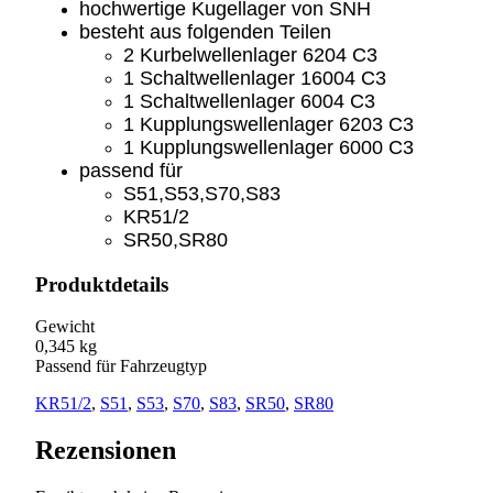
hochwertige Kugellager von SNH
besteht aus folgenden Teilen
2 Kurbelwellenlager 6204 C3
1 Schaltwellenlager 16004 C3
1 Schaltwellenlager 6004 C3
1 Kupplungswellenlager 6203 C3
1 Kupplungswellenlager 6000 C3
passend für
S51,S53,S70,S83
KR51/2
SR50,SR80
Produktdetails
Gewicht
0,345 kg
Passend für Fahrzeugtyp
KR51/2
,
S51
,
S53
,
S70
,
S83
,
SR50
,
SR80
Rezensionen