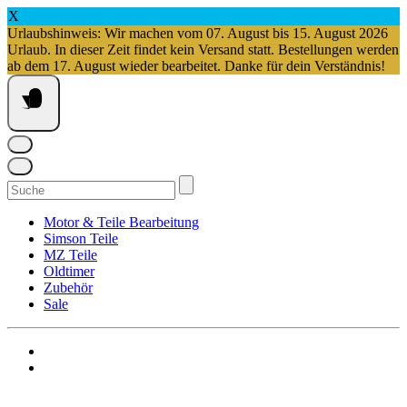
X
Urlaubshinweis: Wir machen vom 07. August bis 15. August 2026
Urlaub. In dieser Zeit findet kein Versand statt. Bestellungen werden
ab dem 17. August wieder bearbeitet. Danke für dein Verständnis!
Springe
zum
Inhalt
Suchen
nach:
Motor & Teile Bearbeitung
Simson Teile
MZ Teile
Oldtimer
Zubehör
Sale