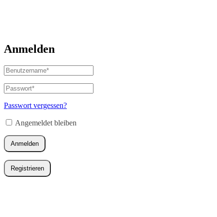
Anmelden
Benutzername
oder
E-
Passwort
*
Erforderlich
Mail-
Adresse
*
Passwort vergessen?
Erforderlich
Angemeldet bleiben
Anmelden
Registrieren