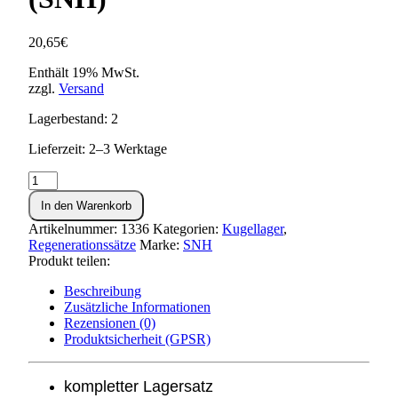
20,65
€
Enthält 19% MwSt.
zzgl.
Versand
Lagerbestand: 2
Lieferzeit: 2–3 Werktage
Kugellager-
Set
In den Warenkorb
S51,S53,SR50,KR51/2
(SNH)
Artikelnummer:
1336
Kategorien:
Kugellager
,
Menge
Regenerationssätze
Marke:
SNH
Produkt teilen:
Beschreibung
Zusätzliche Informationen
Rezensionen (0)
Produktsicherheit (GPSR)
kompletter Lagersatz