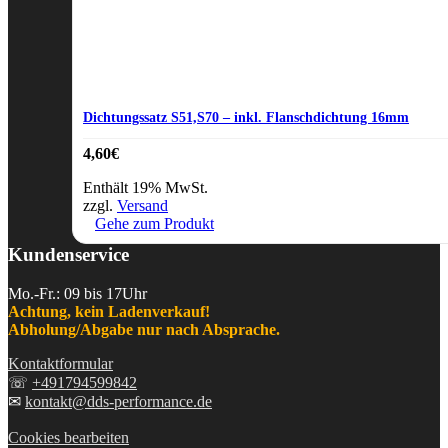
Dichtungssatz S51,S70 – inkl. Flanschdichtung 16mm
4,60
€
Enthält 19% MwSt.
zzgl.
Versand
Gehe zum Produkt
Kundenservice
Mo.-Fr.: 09 bis 17Uhr
Achtung, kein Ladenverkauf!
Abholung/Abgabe nur nach Absprache.
Kontaktformular
☏
+491794599842
✉
kontakt@dds-performance.de
Cookies bearbeiten