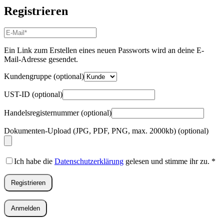
Registrieren
E-
Mail-
Adresse
*
Ein Link zum Erstellen eines neuen Passworts wird an deine E-
Erforderlich
Mail-Adresse gesendet.
Kundengruppe
(optional)
UST-ID
(optional)
Handelsregisternummer
(optional)
Dokumenten-Upload (JPG, PDF, PNG, max. 2000kb)
(optional)
Ich habe die
Datenschutzerklärung
gelesen und stimme ihr zu.
*
Registrieren
Anmelden