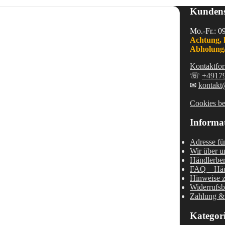
Kundens
Mo.-Fr.: 0
Achtung, 
Abholung/
Kontaktfor
☏
+4917
✉
kontakt
Cookies be
Informa
Adresse fü
Wir über u
Händlerber
FAQ – Häu
Hinweise z
Widerrufsb
Zahlung &
Kategor