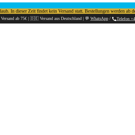
b. In dieser Zeit findet kein Versand statt. Bestellungen werden ab d
 Versand ab 75€ | 🇩🇪 Versand aus Deutschland | 💬
WhatsApp
/
Telefon +