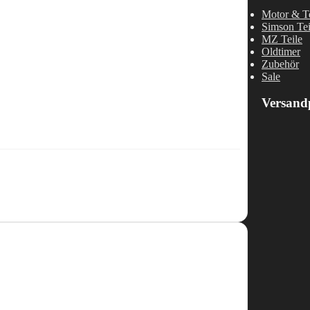
Motor & Te
Simson Tei
MZ Teile
Oldtimer
Zubehör
Sale
Versand