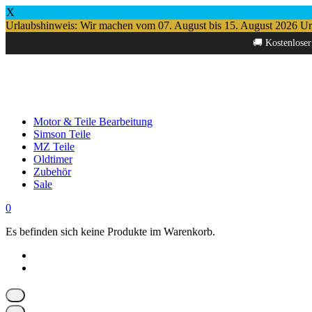
X
Urlaubshinweis: Wir machen vom 07. August bis 15. August 2026 Urlau
Springe
🚚 Kostenloser
zum
Inhalt
Motor & Teile Bearbeitung
Simson Teile
MZ Teile
Oldtimer
Zubehör
Sale
0
Es befinden sich keine Produkte im Warenkorb.