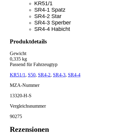
KR51/1
SR4-1 Spatz
SR4-2 Star
SR4-3 Sperber
SR4-4 Habicht
Produktdetails
Gewicht
0,335 kg
Passend für Fahrzeugtyp
KR51/1
,
S50
,
SR4-2
,
SR4-3
,
SR4-4
MZA-Nummer
13320-H-S
Vergleichsnummer
90275
Rezensionen