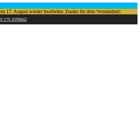
em 17. August wieder bearbeitet. Danke für dein Verständnis!
49 179 4599842